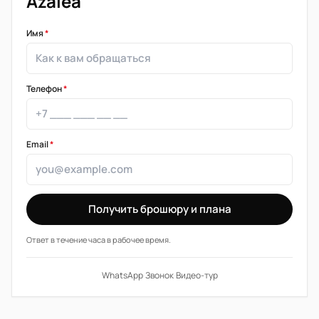
Azalea
Имя
*
Телефон
*
Email
*
Получить брошюру и плана
Ответ в течение часа в рабочее время.
WhatsApp
·
Звонок
·
Видео-тур