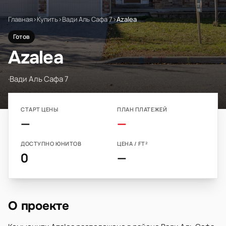
Главная
›
Купить
›
Вади Аль Сафа 7
›
Azalea
Готов
Azalea
·
Вади Аль Сафа 7
СТАРТ ЦЕНЫ
ПЛАН ПЛАТЕЖЕЙ
—
—
ДОСТУПНО ЮНИТОВ
ЦЕНА / FT²
0
—
О проекте