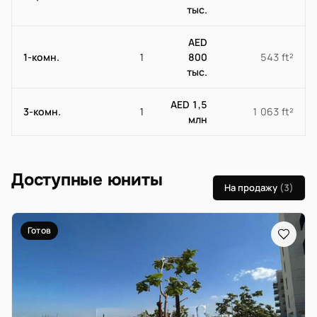
тыс.
AED
1-комн.
1
800
543 ft²
тыс.
AED 1,5
3-комн.
1
1 063 ft²
млн
Доступные юниты
На продажу
(3)
Готов