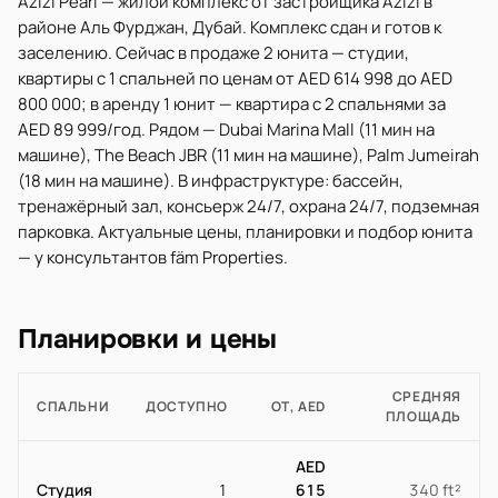
Azizi Pearl — жилой комплекс от застройщика Azizi в
районе Аль Фурджан, Дубай. Комплекс сдан и готов к
заселению. Сейчас в продаже 2 юнита — студии,
квартиры с 1 спальней по ценам от AED 614 998 до AED
800 000; в аренду 1 юнит — квартира с 2 спальнями за
AED 89 999/год. Рядом — Dubai Marina Mall (11 мин на
машине), The Beach JBR (11 мин на машине), Palm Jumeirah
(18 мин на машине). В инфраструктуре: бассейн,
тренажёрный зал, консьерж 24/7, охрана 24/7, подземная
парковка. Актуальные цены, планировки и подбор юнита
— у консультантов fäm Properties.
Планировки и цены
СРЕДНЯЯ
СПАЛЬНИ
ДОСТУПНО
ОТ, AED
ПЛОЩАДЬ
AED
Студия
1
615
340 ft²