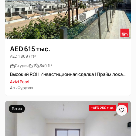
AED 615 тыс.
AED 1 809 / ft²
Студия
1
340 ft²
Высокий ROI | Инвестиционная сделка | Прайм локация
Azizi Pearl
Аль Фурджан
−AED 250 тыс.
Готов