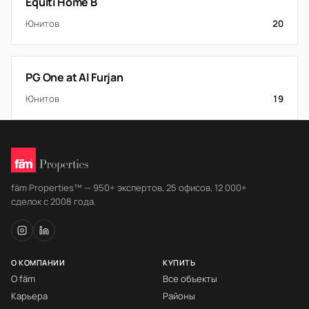
Equiti Home B
Юнитов
20
PG One at Al Furjan
Юнитов
19
fäm Properties™ — 950+ экспертов, 25 офисов, 12 000+
сделок с 2008 года.
О КОМПАНИИ
КУПИТЬ
О fäm
Все объекты
Карьера
Районы