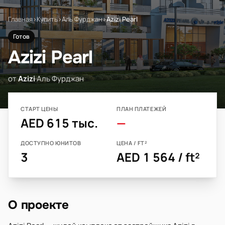
Главная
›
Купить
›
Аль Фурджан
›
Azizi Pearl
Готов
Azizi Pearl
от
Azizi
·
Аль Фурджан
СТАРТ ЦЕНЫ
ПЛАН ПЛАТЕЖЕЙ
AED 615 тыс.
—
ДОСТУПНО ЮНИТОВ
ЦЕНА / FT²
3
AED 1 564 / ft²
О проекте