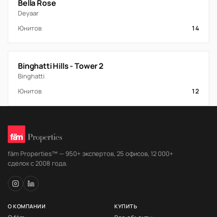
Bella Rose
Deyaar
Юнитов
14
Binghatti Hills - Tower 2
Binghatti
Юнитов
12
fäm Properties™ — 950+ экспертов, 25 офисов, 12 000+
сделок с 2008 года.
О КОМПАНИИ
КУПИТЬ