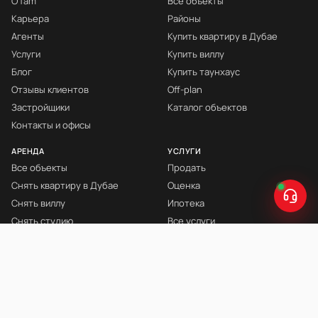
О fäm
Все объекты
Карьера
Районы
Агенты
Купить квартиру в Дубае
Услуги
Купить виллу
Блог
Купить таунхаус
Отзывы клиентов
Off-plan
Застройщики
Каталог объектов
Контакты и офисы
АРЕНДА
УСЛУГИ
Все объекты
Продать
Снять квартиру в Дубае
Оценка
Снять виллу
Ипотека
Снять студию
Все услуги
Снять с мебелью
Книга Инвестора
© fäm Properties™ · ORN 1858 · С 2008