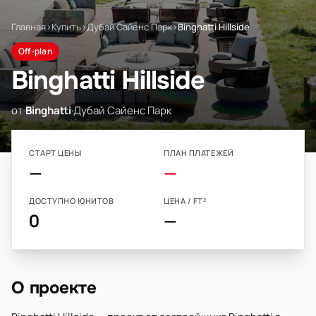
Главная
›
Купить
›
Дубай Сайенс Парк
›
Binghatti Hillside
Off-plan
Binghatti Hillside
от
Binghatti
·
Дубай Сайенс Парк
СТАРТ ЦЕНЫ
ПЛАН ПЛАТЕЖЕЙ
—
—
ДОСТУПНО ЮНИТОВ
ЦЕНА / FT²
0
—
О проекте