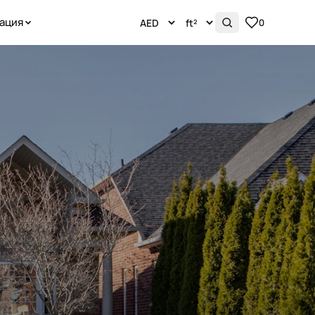
ация
0