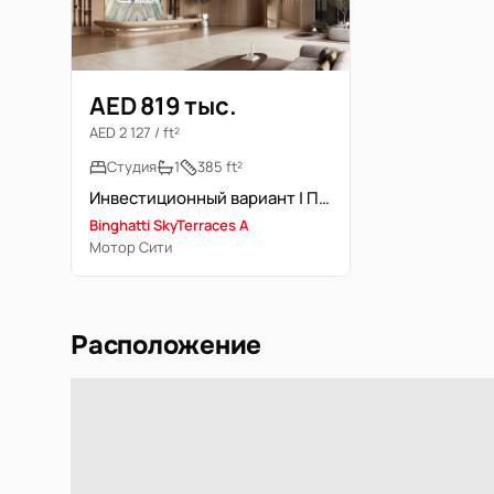
AED 819 тыс.
AED 2 127 / ft²
Студия
1
385 ft²
Инвестиционный вариант | Просторная | Высокий этаж
Binghatti SkyTerraces A
Мотор Сити
Расположение