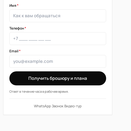
Имя
*
Телефон
*
Email
*
Получить брошюру и плана
Ответ в течение часа в рабочее время.
WhatsApp
·
Звонок
·
Видео-тур