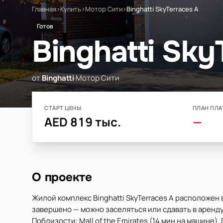
Главная
›
Купить
›
Мотор Сити
›
Binghatti SkyTerraces A
Готов
Binghatti Sky
от
Binghatti
·
Мотор Сити
СТАРТ ЦЕНЫ
ПЛАН ПЛА
AED 819 тыс.
—
О проекте
Жилой комплекс Binghatti SkyTerraces A расположен
завершено — можно заселяться или сдавать в аренду.
Поблизости: Mall of the Emirates (14 мин на машине), 