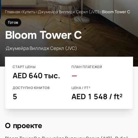
Главная
›
Купить
›
Джумейра Виллидж Серкл (JVC)
›
Bloom Tower C
Готов
Bloom Tower C
·
Джумейра Виллидж Серкл (JVC)
СТАРТ ЦЕНЫ
ПЛАН ПЛАТЕЖЕЙ
AED 640 тыс.
—
ДОСТУПНО ЮНИТОВ
ЦЕНА / FT²
5
AED 1 548 / ft²
О проекте