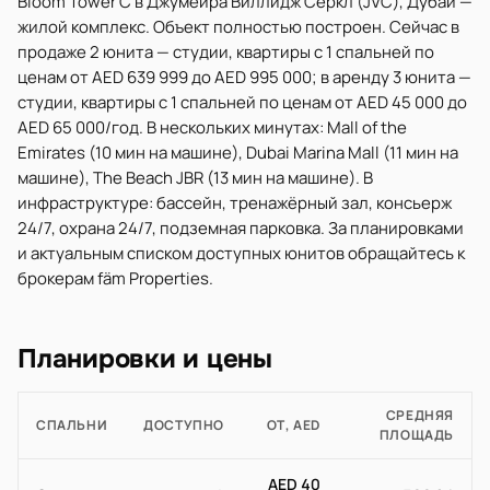
Bloom Tower C в Джумейра Виллидж Серкл (JVC), Дубай —
жилой комплекс. Объект полностью построен. Сейчас в
продаже 2 юнита — студии, квартиры с 1 спальней по
ценам от AED 639 999 до AED 995 000; в аренду 3 юнита —
студии, квартиры с 1 спальней по ценам от AED 45 000 до
AED 65 000/год. В нескольких минутах: Mall of the
Emirates (10 мин на машине), Dubai Marina Mall (11 мин на
машине), The Beach JBR (13 мин на машине). В
инфраструктуре: бассейн, тренажёрный зал, консьерж
24/7, охрана 24/7, подземная парковка. За планировками
и актуальным списком доступных юнитов обращайтесь к
брокерам fäm Properties.
Планировки и цены
СРЕДНЯЯ
СПАЛЬНИ
ДОСТУПНО
ОТ, AED
ПЛОЩАДЬ
AED 40