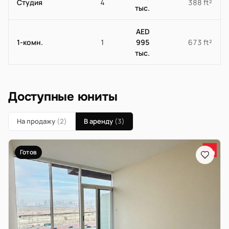
Студия
4
388 ft²
тыс.
AED
1-комн.
1
995
673 ft²
тыс.
Доступные юниты
На продажу
(2)
В аренду
(3)
Готов