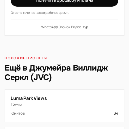
Получить брошюру и плана
Ответ в течение часа в рабочее время.
WhatsApp
·
Звонок
·
Видео-тур
ПОХОЖИЕ ПРОЕКТЫ
Ещё в Джумейра Виллидж
Серкл (JVC)
Luma Park Views
Townx
Юнитов
34