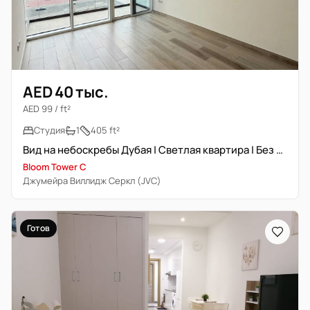
AED 40 тыс.
AED 99 / ft²
Студия
1
405 ft²
Вид на небоскребы Дубая | Светлая квартира | Без мебели
Bloom Tower C
Джумейра Виллидж Серкл (JVC)
Готов