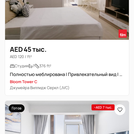
AED 45 тыс.
AED 120 / ft²
Студия
1
376 ft²
Полностью меблирована | Привлекательный вид | Высокий этаж
Bloom Tower C
Джумейра Виллидж Серкл (JVC)
−AED 7 тыс.
Готов