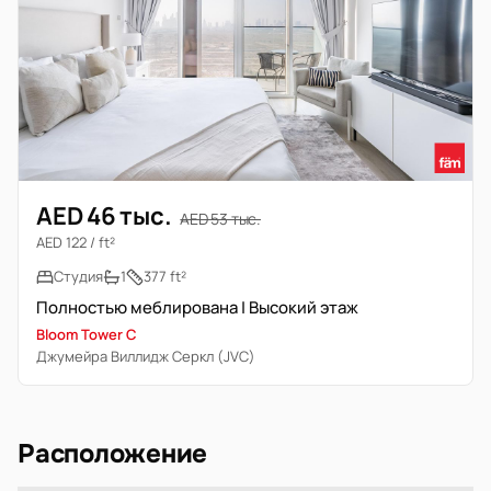
AED 46 тыс.
AED 53 тыс.
AED 122 / ft²
Студия
1
377 ft²
Полностью меблирована | Высокий этаж
Bloom Tower C
Джумейра Виллидж Серкл (JVC)
Расположение