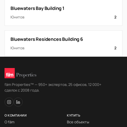
Bluewaters Bay Building 1
Юнитов
2
Bluewaters Residences Building 6
Юнитов
2
fäm Properties™ — 950+ экспертов, 25 офисов, 12 000+
сделок с 2008 года.
О КОМПАНИИ
КУПИТЬ
О fäm
Все объекты