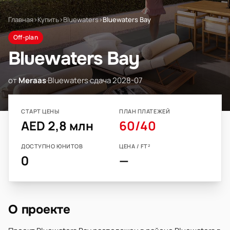
Главная
›
Купить
›
Bluewaters
›
Bluewaters Bay
Off-plan
Bluewaters Bay
от
Meraas
·
Bluewaters
·
сдача 2028-07
СТАРТ ЦЕНЫ
ПЛАН ПЛАТЕЖЕЙ
AED 2,8 млн
60/40
ДОСТУПНО ЮНИТОВ
ЦЕНА / FT²
0
—
О проекте