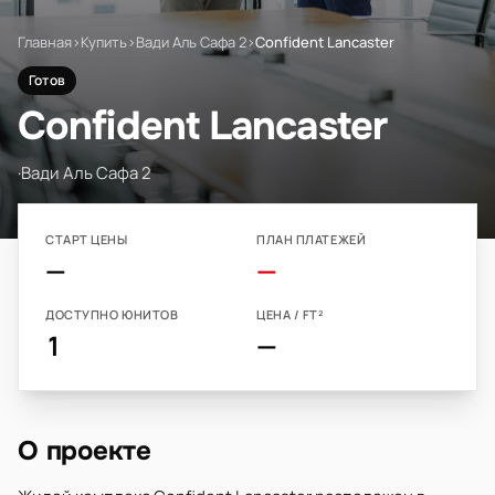
Главная
›
Купить
›
Вади Аль Сафа 2
›
Confident Lancaster
Готов
Confident Lancaster
·
Вади Аль Сафа 2
СТАРТ ЦЕНЫ
ПЛАН ПЛАТЕЖЕЙ
—
—
ДОСТУПНО ЮНИТОВ
ЦЕНА / FT²
1
—
О проекте