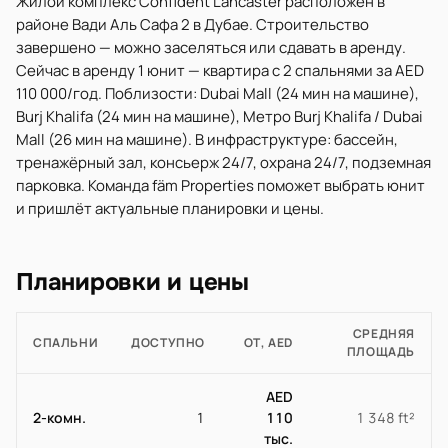
Жилой комплекс Confident Lancaster расположен в
районе Вади Аль Сафа 2 в Дубае. Строительство
завершено — можно заселяться или сдавать в аренду.
Сейчас в аренду 1 юнит — квартира с 2 спальнями за AED
110 000/год. Поблизости: Dubai Mall (24 мин на машине),
Burj Khalifa (24 мин на машине), Метро Burj Khalifa / Dubai
Mall (26 мин на машине). В инфраструктуре: бассейн,
тренажёрный зал, консьерж 24/7, охрана 24/7, подземная
парковка. Команда fäm Properties поможет выбрать юнит
и пришлёт актуальные планировки и цены.
Планировки и цены
СРЕДНЯЯ
СПАЛЬНИ
ДОСТУПНО
ОТ, AED
ПЛОЩАДЬ
AED
2-комн.
1
110
1 348 ft²
тыс.