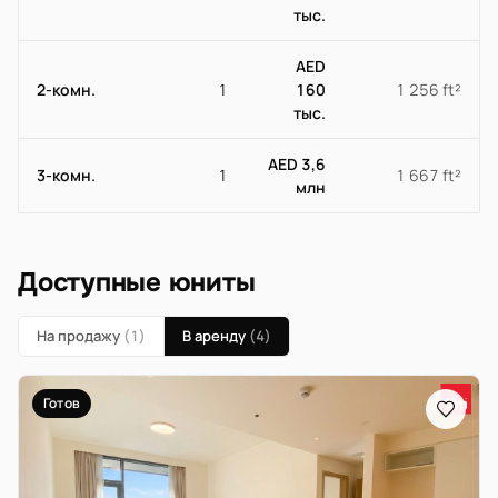
тыс.
AED
2-комн.
1
160
1 256 ft²
тыс.
AED 3,6
3-комн.
1
1 667 ft²
млн
Доступные юниты
На продажу
(1)
В аренду
(4)
Готов