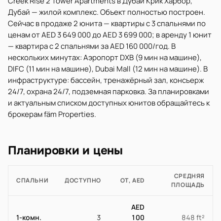
Creek Rise 2 Tower Apartments в Дубай Крик Харбор,
Дубай — жилой комплекс. Объект полностью построен.
Сейчас в продаже 2 юнита — квартиры с 3 спальнями по
ценам от AED 3 649 000 до AED 3 699 000; в аренду 1 юнит
— квартира с 2 спальнями за AED 160 000/год. В
нескольких минутах: Аэропорт DXB (9 мин на машине),
DIFC (11 мин на машине), Dubai Mall (12 мин на машине). В
инфраструктуре: бассейн, тренажёрный зал, консьерж
24/7, охрана 24/7, подземная парковка. За планировками
и актуальным списком доступных юнитов обращайтесь к
брокерам fäm Properties.
Планировки и цены
СРЕДНЯЯ
СПАЛЬНИ
ДОСТУПНО
ОТ, AED
ПЛОЩАДЬ
AED
1-комн.
3
100
848 ft²