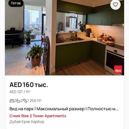
Готов
AED 160 тыс.
AED 127 / ft²
2
2
1 256 ft²
Вид на парк | Максимальный размер | Полностью меблирована
Creek Rise 2 Tower Apartments
Дубай Крик Харбор