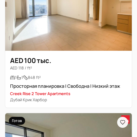
AED 100 тыс.
AED 118 / ft²
1
1
848 ft²
Просторная планировка | Свободна | Низкий этаж
Creek Rise 2 Tower Apartments
Дубай Крик Харбор
Готов