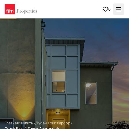
0
Главная
›
Купить
›
Дубай Крик Харбор
›
Creek Rise 2 Tower Apartments