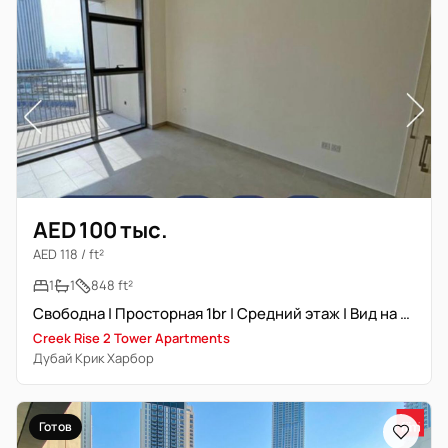
AED 100 тыс.
AED 118 / ft²
1
1
848 ft²
Свободна | Просторная 1br | Средний этаж | Вид на комплекс
Creek Rise 2 Tower Apartments
Дубай Крик Харбор
Готов