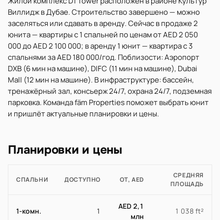
Жилой комплекс D1 Tower расположен в районе Культур
Виллидж в Дубае. Строительство завершено — можно
заселяться или сдавать в аренду. Сейчас в продаже 2
юнита — квартиры с 1 спальней по ценам от AED 2 050
000 до AED 2 100 000; в аренду 1 юнит — квартира с 3
спальнями за AED 180 000/год. Поблизости: Аэропорт
DXB (6 мин на машине), DIFC (11 мин на машине), Dubai
Mall (12 мин на машине). В инфраструктуре: бассейн,
тренажёрный зал, консьерж 24/7, охрана 24/7, подземная
парковка. Команда fäm Properties поможет выбрать юнит
и пришлёт актуальные планировки и цены.
Планировки и цены
СРЕДНЯЯ
СПАЛЬНИ
ДОСТУПНО
ОТ, AED
ПЛОЩАДЬ
AED 2,1
1-комн.
1
1 038 ft²
млн