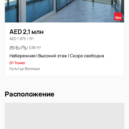
AED 2,1 млн
AED 1 975 / ft²
1
2
1 038 ft²
Набережная | Высокий этаж | Скоро свободна
D1 Tower
Культур Виллидж
Расположение