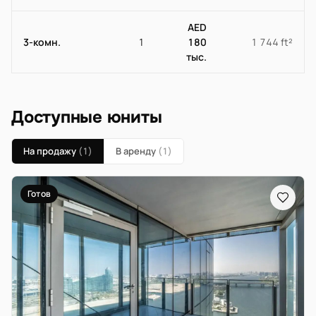
AED
3-комн.
1
180
1 744 ft²
тыс.
Доступные юниты
На продажу
(1)
В аренду
(1)
Готов