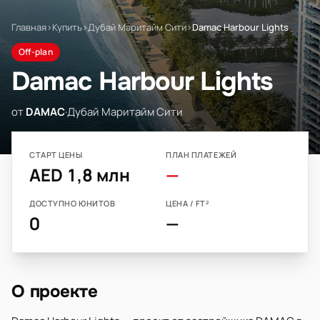
Главная
›
Купить
›
Дубай Маритайм Сити
›
Damac Harbour Lights
Off-plan
Damac Harbour Lights
от
DAMAC
·
Дубай Маритайм Сити
СТАРТ ЦЕНЫ
ПЛАН ПЛАТЕЖЕЙ
AED 1,8 млн
—
ДОСТУПНО ЮНИТОВ
ЦЕНА / FT²
0
—
О проекте