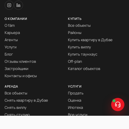
О КОМПАНИИ
КУПИТЬ
О fäm
Все объекты
Карьера
Районы
Агенты
Купить квартиру в Дубае
Услуги
Купить виллу
Блог
Купить таунхаус
Отзывы клиентов
Off-plan
Застройщики
Каталог объектов
Контакты и офисы
АРЕНДА
УСЛУГИ
Все объекты
Продать
Снять квартиру в Дубае
Оценка
Снять виллу
Ипотека
Снять студию
Все услуги
Снять с мебелью
Книга Инвестора