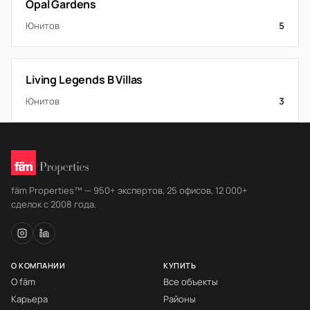
Opal Gardens
Юнитов
5
Living Legends B Villas
Юнитов
3
fäm Properties™ — 950+ экспертов, 25 офисов, 12 000+
сделок с 2008 года.
О КОМПАНИИ
КУПИТЬ
О fäm
Все объекты
Карьера
Районы