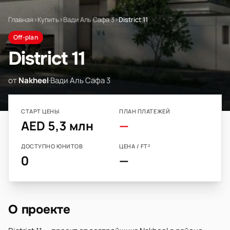
Главная
›
Купить
›
Вади Аль Сафа 3
›
District 11
Off-plan
District 11
от
Nakheel
·
Вади Аль Сафа 3
СТАРТ ЦЕНЫ
ПЛАН ПЛАТЕЖЕЙ
AED 5,3 млн
—
ДОСТУПНО ЮНИТОВ
ЦЕНА / FT²
0
—
О проекте