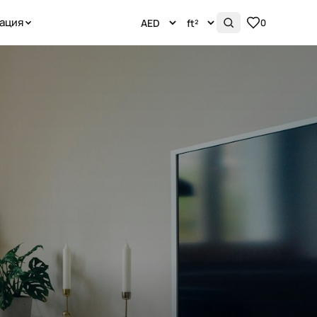
ация
0