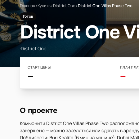
Главная
›
Купить
›
District One
›
District One Villas Phase Two
Готов
District One V
·
District One
СТАРТ ЦЕНЫ
ПЛАН ПЛА
—
—
О проекте
Комьюнити District One Villas Phase Two расположено
завершено — можно заселяться или сдавать в аренду.
Поблизости: Burj Khalifa (6 мин на машине), Dubai Mall