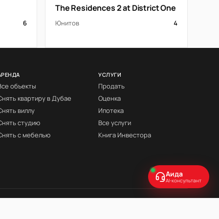
The Residences 2 at District One
6
Юнитов
4
АРЕНДА
УСЛУГИ
Все объекты
Продать
Снять квартиру в Дубае
Оценка
Снять виллу
Ипотека
Снять студию
Все услуги
Снять с мебелью
Книга Инвестора
Аида
AI-консультант