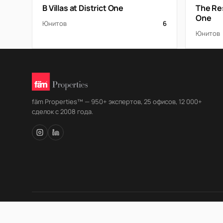
B Villas at District One
The Res
One
Юнитов
6
Юнитов
fäm Properties™ — 950+ экспертов, 25 офисов, 12 000+
сделок с 2008 года.
© fäm Properties™ · ORN 1858 · С 2008