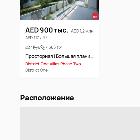
AED 900 тыс.
AED 1,2 млн
AED 117 / ft²
4
6
7 665 ft²
Просторная | Большая планировка | Свободна
District One Villas Phase Two
District One
Расположение