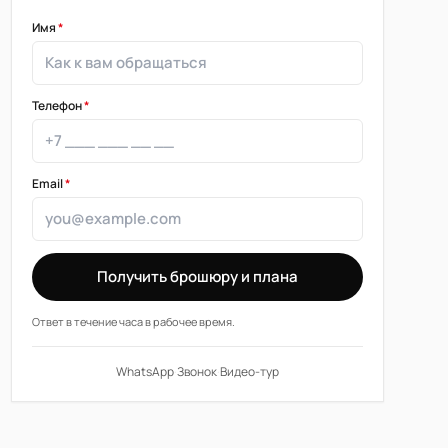
Имя
*
Телефон
*
Email
*
Получить брошюру и плана
Ответ в течение часа в рабочее время.
WhatsApp
·
Звонок
·
Видео-тур