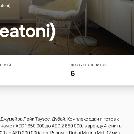
atoni)
eatoni)
ТЕЖЕЙ
ДОСТУПНО ЮНИТОВ
6
- Джумейра Лейк Тауэрс, Дубай. Комплекс сдан и готов к
ам от AED 1 350 000 до AED 2 850 000; в аренду 4 юнита
00 до AED 200 000/год. Рядом — Dubai Marina Mall (2 мин