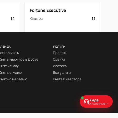
Fortune Executive
14
Юнитов
13
АРЕНДА
УСЛУГИ
Все объекты
Продать
Снять квартиру в Дубае
Оценка
Снять виллу
Ипотека
Снять студию
Все услуги
Снять с мебелью
Книга Инвестора
Аида
AI-консультант