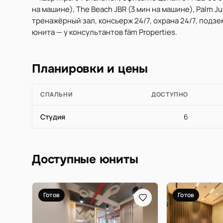
на машине), The Beach JBR (3 мин на машине), Palm J
тренажёрный зал, консьерж 24/7, охрана 24/7, подз
юнита — у консультантов fäm Properties.
Планировки и цены
СПАЛЬНИ
ДОСТУПНО
Студия
6
Доступные юниты
Готов
Готов