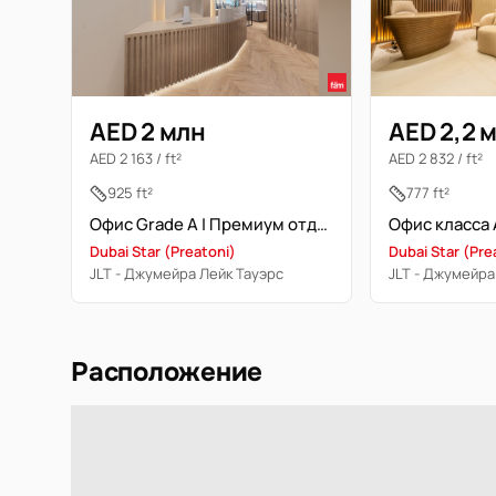
AED 2 млн
AED 2,2 
AED 2 163 / ft²
AED 2 832 / ft²
925 ft²
777 ft²
Офис Grade A | Премиум отделка | DMCC
Dubai Star (Preatoni)
Dubai Star (Pre
JLT - Джумейра Лейк Тауэрс
JLT - Джумейра
Расположение