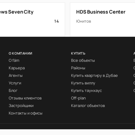
iews Seven City
HDS Business Center
14
Юнитов
О КОМПАНИИ
КУПИТЬ
О fäm
Все объекты
Карьера
Районы
Агенты
Купить квартиру в Дубае
Услуги
Купить виллу
Блог
Купить таунхаус
Отзывы клиентов
Off-plan
Застройщики
Каталог объектов
Контакты и офисы