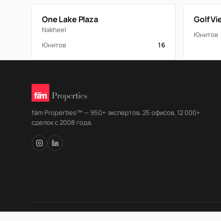
One Lake Plaza
Golf V
Nakheel
Юнитов
Юнитов
16
fäm Properties™ — 950+ экспертов, 25 офисов, 12 000+
сделок с 2008 года.
© fäm Properties™ · ORN 1858 · С 2008