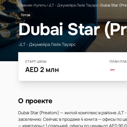
Главная
›
Купить
›
JLT - Джумейра Лейк Тауэрс
›
Dubai Star (Pre
Готов
Dubai Star (Pr
·
JLT - Джумейра Лейк Тауэрс
СТАРТ ЦЕНЫ
ПЛАН ПЛА
AED 2 млн
—
О проекте
Dubai Star (Preatoni) — жилой комплекс в районе JLT 
заселению. Сейчас в продаже 4 юнита — офисы по цен
— квартиры с 1 спальней, офисы по ценам от AED 90 0