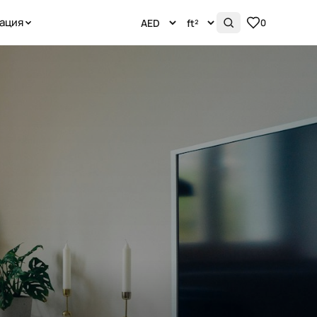
ация
0