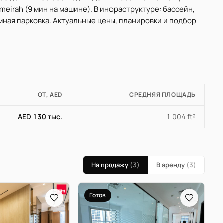
umeirah (9 мин на машине). В инфраструктуре: бассейн,
емная парковка. Актуальные цены, планировки и подбор
ОТ, AED
СРЕДНЯЯ ПЛОЩАДЬ
AED 130 тыс.
1 004 ft²
На продажу
(3)
В аренду
(3)
Готов