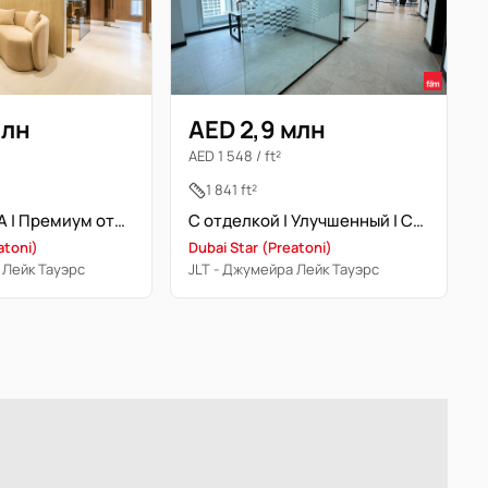
млн
AED 2,9 млн
AED 1 548 / ft²
1 841 ft²
Офис класса A | Премиум отделка
С отделкой | Улучшенный | Средний этаж | Вид на озеро | Свободна
atoni)
Dubai Star (Preatoni)
 Лейк Тауэрс
JLT - Джумейра Лейк Тауэрс