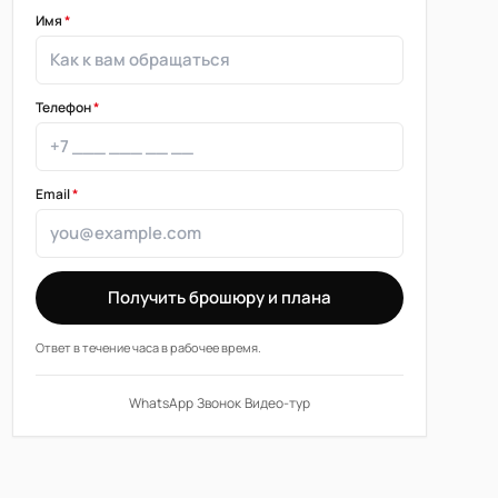
Имя
*
Телефон
*
Email
*
Получить брошюру и плана
Ответ в течение часа в рабочее время.
WhatsApp
·
Звонок
·
Видео-тур