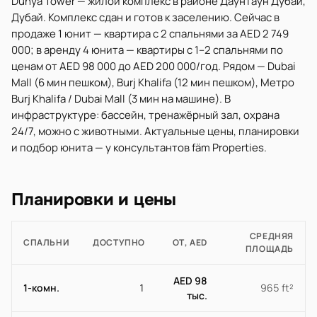
Dunya Tower — жилой комплекс в районе Даунтаун Дубай,
Дубай. Комплекс сдан и готов к заселению. Сейчас в
продаже 1 юнит — квартира с 2 спальнями за AED 2 749
000; в аренду 4 юнита — квартиры с 1–2 спальнями по
ценам от AED 98 000 до AED 200 000/год. Рядом — Dubai
Mall (6 мин пешком), Burj Khalifa (12 мин пешком), Метро
Burj Khalifa / Dubai Mall (3 мин на машине). В
инфраструктуре: бассейн, тренажёрный зал, охрана
24/7, можно с животными. Актуальные цены, планировки
и подбор юнита — у консультантов fäm Properties.
Планировки и цены
СРЕДНЯЯ
СПАЛЬНИ
ДОСТУПНО
ОТ, AED
ПЛОЩАДЬ
AED 98
1-комн.
1
965 ft²
тыс.