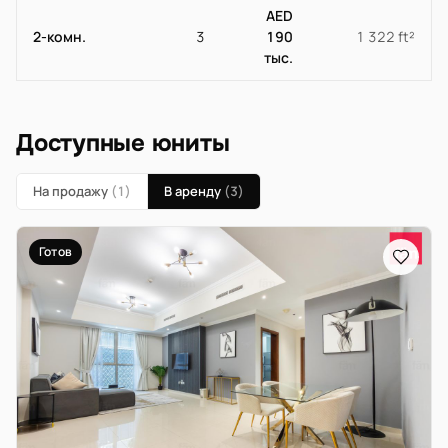
AED
2-комн.
3
190
1 322 ft²
тыс.
Доступные юниты
На продажу
(1)
В аренду
(3)
Готов