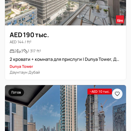
AED 190 тыс.
AED 144 / ft²
2
3
1 317 ft²
2 кровати + комната для прислуги | Dunya Tower, Даунтаун Дубай
Dunya Tower
Даунтаун Дубай
−AED 10 тыс.
Готов