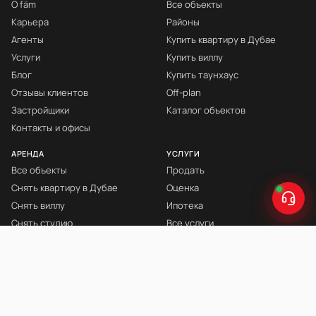
О fäm
Все объекты
Карьера
Районы
Агенты
Купить квартиру в Дубае
Услуги
Купить виллу
Блог
Купить таунхаус
Отзывы клиентов
Off-plan
Застройщики
Каталог объектов
Контакты и офисы
АРЕНДА
УСЛУГИ
Все объекты
Продать
Снять квартиру в Дубае
Оценка
Снять виллу
Ипотека
Снять студию
Все услуги
Снять с мебелью
Книга Инвестора
© fäm Properties™ · ORN 1858 · С 2008