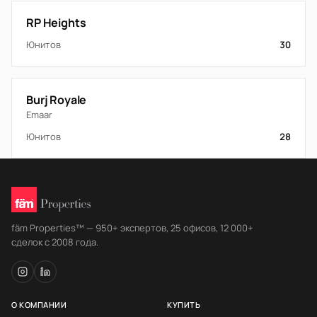
RP Heights
Юнитов
30
Burj Royale
Emaar
Юнитов
28
fäm Properties™ — 950+ экспертов, 25 офисов, 12 000+
сделок с 2008 года.
О КОМПАНИИ
КУПИТЬ