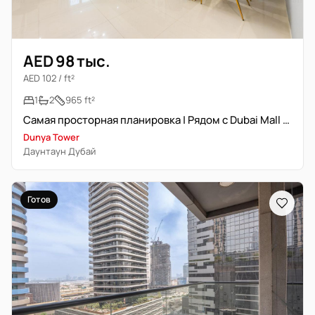
AED 98 тыс.
AED 102 / ft²
1
2
965 ft²
Самая просторная планировка | Рядом с Dubai Mall | Полностью меблирована
Dunya Tower
Даунтаун Дубай
Готов