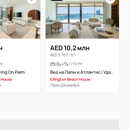
н
AED 10,2 млн
AED 5 763 / ft²
ft²
2
4
1 770 ft²
ving On Palm
Вид на Палм и Атлантис | Удачная планировка | Полностью меблирована
h House
Ellington Beach House
а
Палм Джумейра