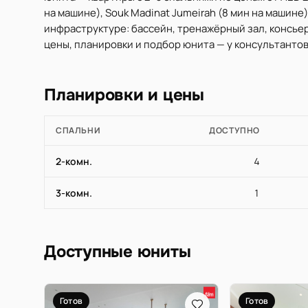
на машине), Souk Madinat Jumeirah (8 мин на машине), 
инфраструктуре: бассейн, тренажёрный зал, консьер
цены, планировки и подбор юнита — у консультантов 
Планировки и цены
СПАЛЬНИ
ДОСТУПНО
2-комн.
4
3-комн.
1
Доступные юниты
Готов
Готов