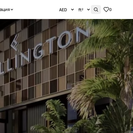
ация
0