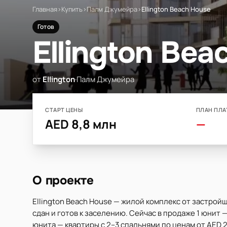
Главная
›
Купить
›
Палм Джумейра
›
Ellington Beach House
Готов
Ellington Bea
от
Ellington
·
Палм Джумейра
СТАРТ ЦЕНЫ
ПЛАН ПЛА
AED 8,8 млн
—
О проекте
Ellington Beach House — жилой комплекс от застройщ
сдан и готов к заселению. Сейчас в продаже 1 юнит —
юнита — квартиры с 2–3 спальнями по ценам от AED 2