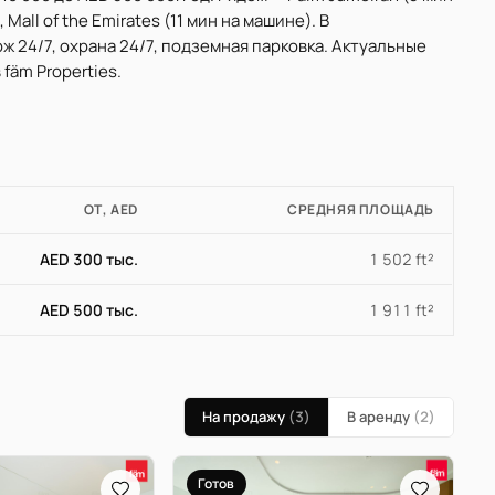
Mall of the Emirates (11 мин на машине). В
ж 24/7, охрана 24/7, подземная парковка. Актуальные
fäm Properties.
ОТ, AED
СРЕДНЯЯ ПЛОЩАДЬ
AED 300 тыс.
1 502 ft²
AED 500 тыс.
1 911 ft²
На продажу
(3)
В аренду
(2)
Готов