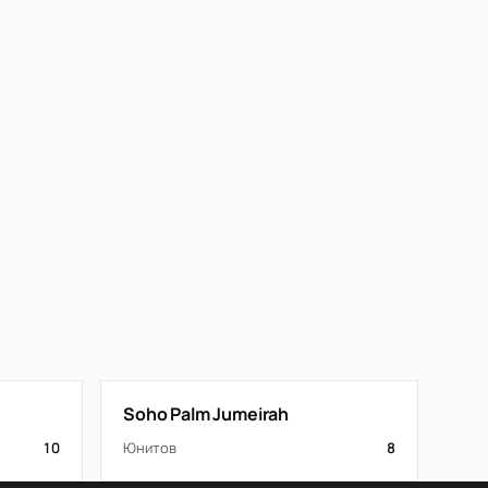
Soho Palm Jumeirah
10
Юнитов
8