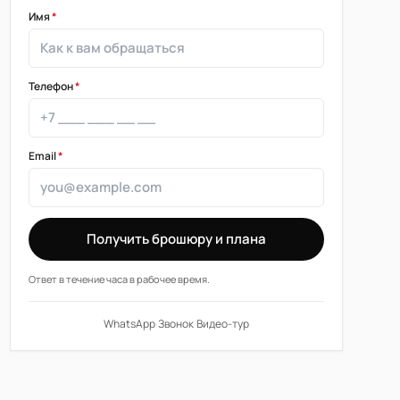
Имя
*
Телефон
*
Email
*
Получить брошюру и плана
Ответ в течение часа в рабочее время.
WhatsApp
·
Звонок
·
Видео-тур