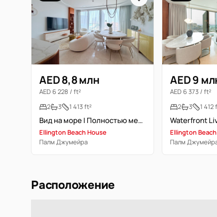
AED 8,8 млн
AED 9 мл
AED 6 228 / ft²
AED 6 373 / ft²
2
3
1 413 ft²
2
3
1 412 
Вид на море | Полностью меблирована | Доступ к частному пляжу
Waterfront Li
Ellington Beach House
Ellington Beac
Палм Джумейра
Палм Джумейр
Расположение