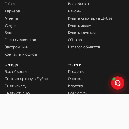
О fäm
Все объекты
Карьера
Районы
Агенты
Купить квартиру в Дубае
Услуги
Купить виллу
Блог
Купить таунхаус
Отзывы клиентов
Off-plan
Застройщики
Каталог объектов
Контакты и офисы
АРЕНДА
УСЛУГИ
Все объекты
Продать
Снять квартиру в Дубае
Оценка
Снять виллу
Ипотека
Снять студию
Все услуги
Снять с мебелью
Книга Инвестора
© fäm Properties™ · ORN 1858 · С 2008