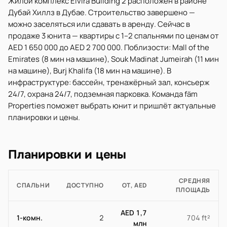
Жилой комплекс Elvira Building 2 расположен в районе
Дубай Хиллз в Дубае. Строительство завершено —
можно заселяться или сдавать в аренду. Сейчас в
продаже 3 юнита — квартиры с 1–2 спальнями по ценам от
AED 1 650 000 до AED 2 700 000. Поблизости: Mall of the
Emirates (8 мин на машине), Souk Madinat Jumeirah (11 мин
на машине), Burj Khalifa (18 мин на машине). В
инфраструктуре: бассейн, тренажёрный зал, консьерж
24/7, охрана 24/7, подземная парковка. Команда fäm
Properties поможет выбрать юнит и пришлёт актуальные
планировки и цены.
Планировки и цены
СРЕДНЯЯ
СПАЛЬНИ
ДОСТУПНО
ОТ, AED
ПЛОЩАДЬ
AED 1,7
1-комн.
2
704 ft²
млн