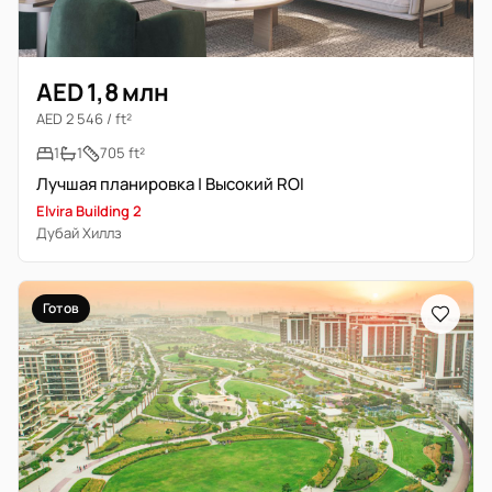
AED 1,8 млн
AED 2 546 / ft²
1
1
705 ft²
Лучшая планировка | Высокий ROI
Elvira Building 2
Дубай Хиллз
Готов