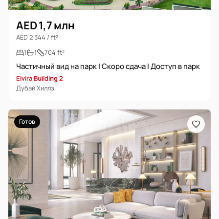
AED 1,7 млн
AED 2 344 / ft²
1
1
704 ft²
Частичный вид на парк | Скоро сдача | Доступ в парк
Elvira Building 2
Дубай Хиллз
Готов