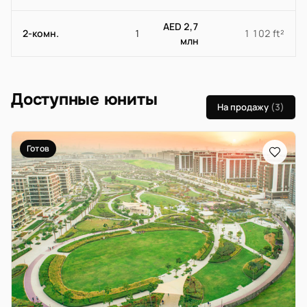
AED 2,7
2-комн.
1
1 102 ft²
млн
Доступные юниты
На продажу
(3)
Готов