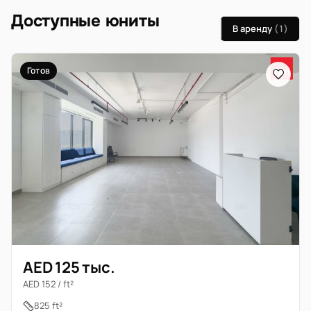
Доступные юниты
В аренду
(1)
Готов
AED 125 тыс.
AED 152 / ft²
825 ft²