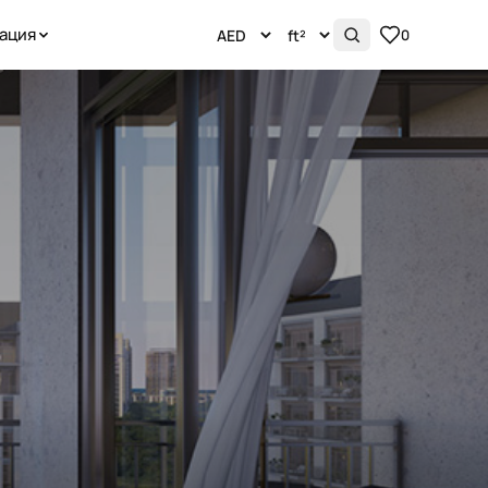
ация
0