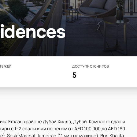
sidences
ТЕЖЕЙ
ДОСТУПНО ЮНИТОВ
5
ика Emaar в районе Дубай Хиллз, Дубай. Комплекс сдан и
тиры с 1–2 спальнями по ценам от AED 100 000 до AED 160
), Souk Madinat Jumeirah (11 мин на машине), Burj Khalifa