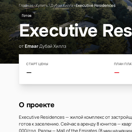
Главная
›
Купить
›
Дубай Хиллз
›
Executive Residences
Готов
Executive Re
от
Emaar
·
Дубай Хиллз
СТАРТ ЦЕНЫ
ПЛАН ПЛА
—
—
О проекте
Executive Residences — жилой комплекс от застройщ
готов к заселению. Сейчас в аренду 8 юнитов — квар
000/год. Рядом — Mall of the Emirates (8 мин на машине