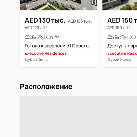
AED 130 тыс.
AED 150 
AED 135 тыс.
AED 129 / ft²
AED 150 / ft²
2
3
1 009 ft²
2
3
1 000 
Готово к заселению | Просторная планировка | Вид на парк
Executive Residences
Executive Resi
Дубай Хиллз
Дубай Хиллз
Расположение