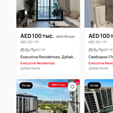
AED 100 тыс.
AED 100 
AED 115 тыс.
AED 152 / ft²
AED 152 / ft²
1
1
657 ft²
1
1
657 ft
Executive Residences, Дубай Хиллс Эстейт, Дубай
Executive Residences
Executive Resi
Дубай Хиллз
Дубай Хиллз
−AED 5 тыс.
Готов
Готов