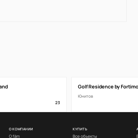
rand
Golf Residence by Fortim
Юнитов
23
О КОМПАНИИ
КУПИТЬ
О fäm
Все объекты