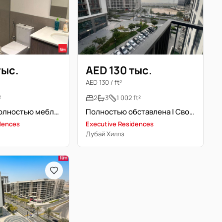
тыс.
AED 130 тыс.
AED 130 / ft²
²
2
3
1 002 ft²
Свободна | Полностью меблирована | Просторная планировка
Полностью обставлена | Свободна | Рассрочка
dences
Executive Residences
Дубай Хиллз