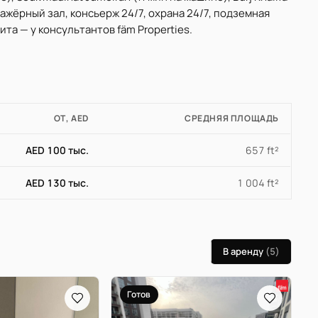
нажёрный зал, консьерж 24/7, охрана 24/7, подземная
та — у консультантов fäm Properties.
ОТ, AED
СРЕДНЯЯ ПЛОЩАДЬ
AED 100 тыс.
657 ft²
AED 130 тыс.
1 004 ft²
В аренду
(5)
Готов