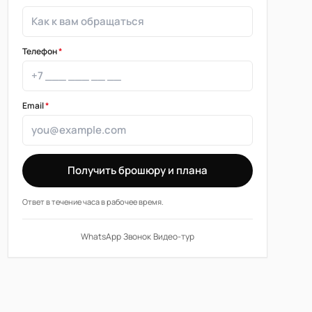
Телефон
*
Email
*
Получить брошюру и плана
Ответ в течение часа в рабочее время.
WhatsApp
·
Звонок
·
Видео-тур