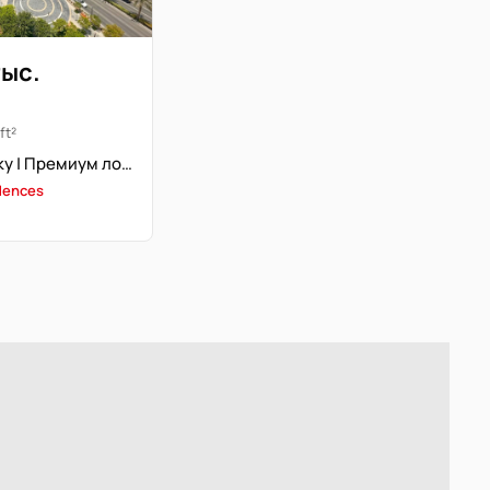
тыс.
ft²
Доступ к парку | Премиум локация | Вид на комьюнити
dences