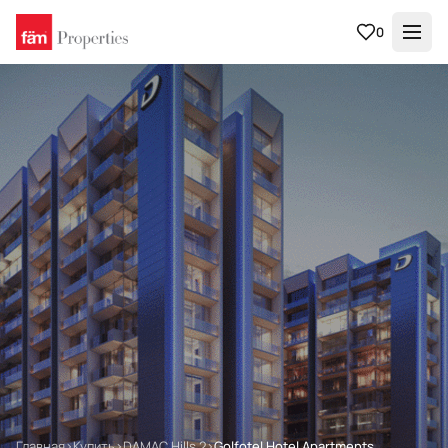
0
Главная
›
Купить
›
DAMAC Hills 2
›
Golfotel Hotel Apartments