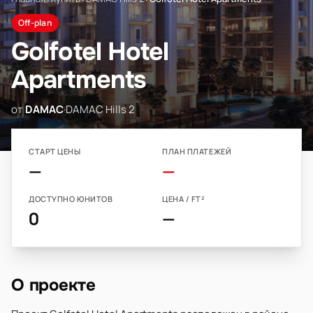
Off-plan
Golfotel Hotel
Apartments
от
DAMAC
·
DAMAC Hills 2
СТАРТ ЦЕНЫ
ПЛАН ПЛАТЕЖЕЙ
—
—
ДОСТУПНО ЮНИТОВ
ЦЕНА / FT²
0
—
О проекте