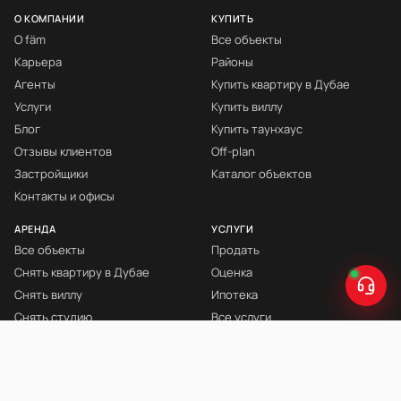
О КОМПАНИИ
КУПИТЬ
О fäm
Все объекты
Карьера
Районы
Агенты
Купить квартиру в Дубае
Услуги
Купить виллу
Блог
Купить таунхаус
Отзывы клиентов
Off-plan
Застройщики
Каталог объектов
Контакты и офисы
АРЕНДА
УСЛУГИ
Все объекты
Продать
Снять квартиру в Дубае
Оценка
Снять виллу
Ипотека
Снять студию
Все услуги
Снять с мебелью
Книга Инвестора
© fäm Properties™ · ORN 1858 · С 2008