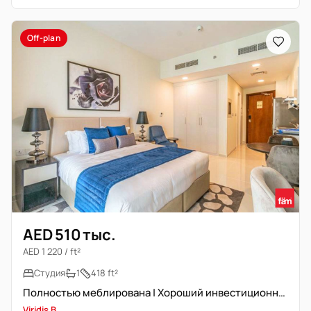
Off-plan
AED 510 тыс.
AED 1 220 / ft²
Студия
1
418 ft²
Полностью меблирована | Хороший инвестиционный вариант | Высокий этаж
Viridis B