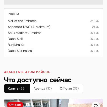
РЯДОМ
Mall of the Emirates
22.9 км
Аэропорт DWC (Al Maktoum)
24 км
Souk Madinat Jumeirah
25.1 км
Dubai Mall
25.2 км
Burj Khalifa
25.4 км
Dubai Marina Mall
25.8 км
ОБЪЕКТЫ В ЭТОМ РАЙОНЕ
Что доступно сейчас
Купить
(66)
Аренда
(37)
Off-plan
(35)
Off-plan