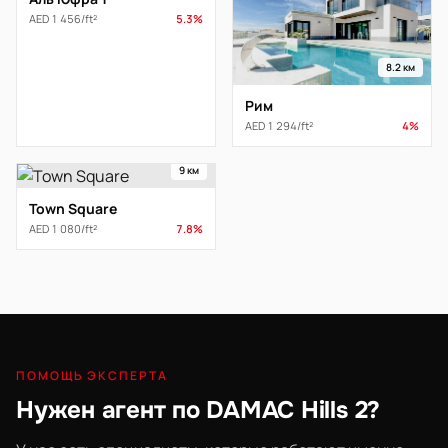
AED 1 456/ft²
5.3%
8.2 км
Рим
AED 1 294/ft²
4%
9 км
Town Square
AED 1 080/ft²
7.8%
ПОМОЩЬ ЭКСПЕРТА
Нужен агент по DAMAC Hills 2?