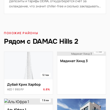
Депозиты и тарифы DEWA, откуда берётся счёт за
охлаждение, что значит chiller-free и сколько закладывать
на связь и интернет в месяц.
ПОХОЖИЕ РАЙОНЫ
Рядом с DAMAC Hills 2
7.1 км
Мадинат Хинд 3
Мадинат Хинд 3
5.1 км
Дубай Крик Харбор
AED 1 990/ft²
6.8%
7.6 км
Аль Юфра 1