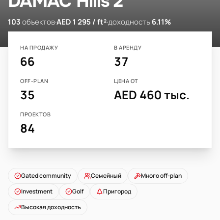
DAMAC Hills 2
103
объектов
·
AED 1 295 / ft²
·
доходность
6.11%
НА ПРОДАЖУ
В АРЕНДУ
66
37
OFF-PLAN
ЦЕНА ОТ
35
AED 460 тыс.
ПРОЕКТОВ
84
Gated community
Семейный
Много off-plan
Investment
Golf
Пригород
Высокая доходность