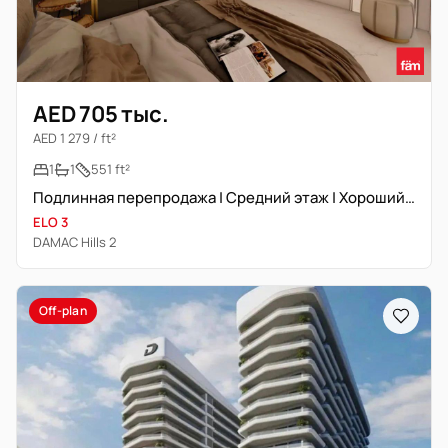
AED 705 тыс.
AED 1 279 / ft²
1
1
551 ft²
Подлинная перепродажа | Средний этаж | Хороший вид
ELO 3
DAMAC Hills 2
Off-plan