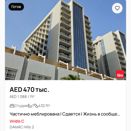
Готов
AED 470 тыс.
AED 1 088 / ft²
Студия
1
432 ft²
Частично меблирована | Сдается | Жизнь в сообществе
Viridis C
DAMAC Hills 2