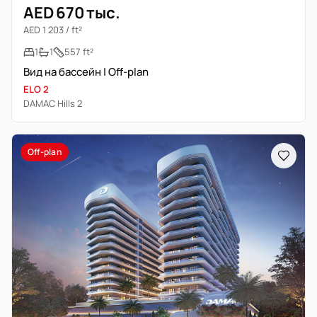
AED 670 тыс.
AED 1 203 / ft²
1
1
557 ft²
Вид на бассейн | Off-plan
ELO 2
DAMAC Hills 2
Off-plan