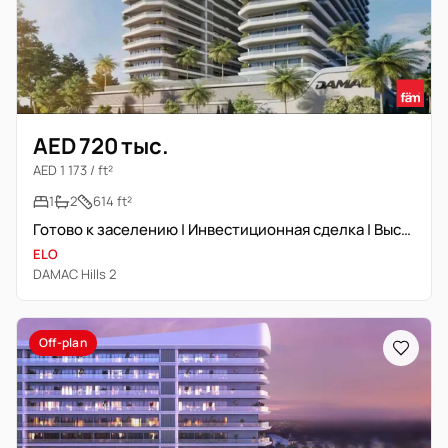
AED 720 тыс.
AED 1 173 / ft²
1
2
614 ft²
Готово к заселению | Инвестиционная сделка | Высокая доходность
ELO
DAMAC Hills 2
Off-plan