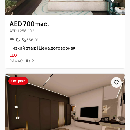
AED 700 тыс.
AED 1 258 / ft²
1
1
556 ft²
Низкий этаж | Цена договорная
ELO
DAMAC Hills 2
Off-plan