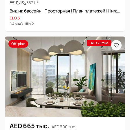
1
1
557 ft²
Вид на бассейн | Просторная | План платежей | Ниже себестоимости
ELO 3
DAMAC Hills 2
−AED 25 тыс.
Off-plan
AED 665 тыс.
AED 690 тыс.