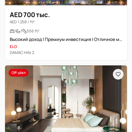
AED 700 тыс.
AED 1 258 / ft²
1
1
556 ft²
Высокий доход | Премиум инвестиция | Отличное месторасположение
ELO
DAMAC Hills 2
Off-plan