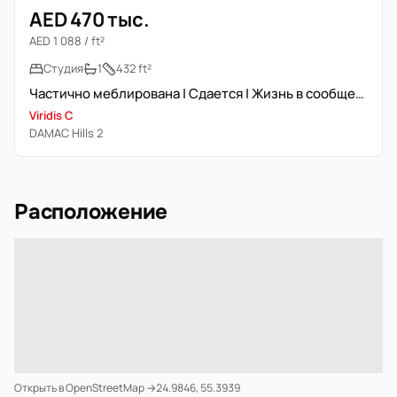
AED 470 тыс.
AED 1 088 / ft²
Студия
1
432 ft²
Частично меблирована | Сдается | Жизнь в сообществе
Viridis C
DAMAC Hills 2
Расположение
Открыть в OpenStreetMap →
24.9846, 55.3939