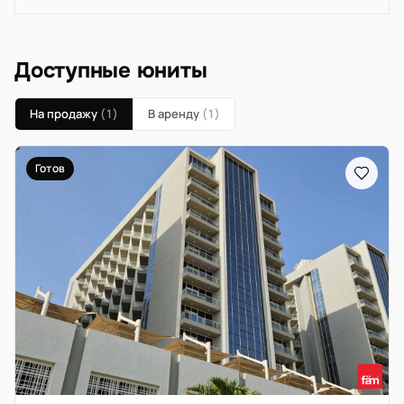
Доступные юниты
На продажу
(1)
В аренду
(1)
Готов