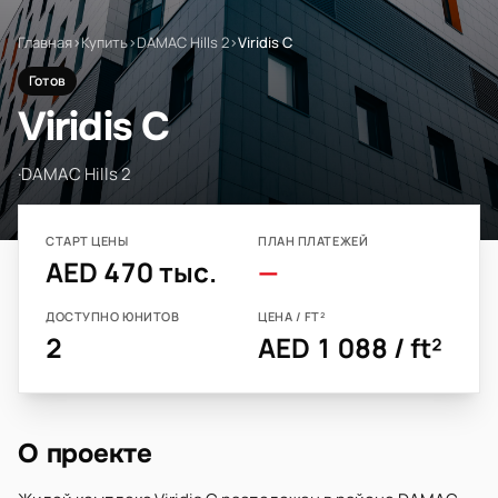
Главная
›
Купить
›
DAMAC Hills 2
›
Viridis C
Готов
Viridis C
·
DAMAC Hills 2
СТАРТ ЦЕНЫ
ПЛАН ПЛАТЕЖЕЙ
AED 470 тыс.
—
ДОСТУПНО ЮНИТОВ
ЦЕНА / FT²
2
AED 1 088 / ft²
О проекте