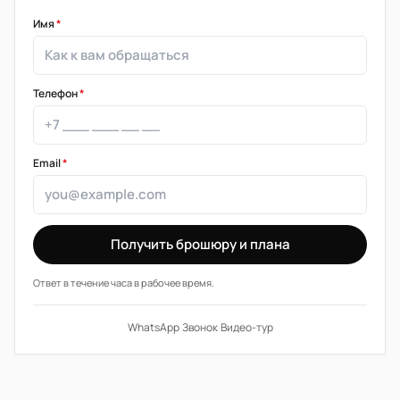
Имя
*
Телефон
*
Email
*
Получить брошюру и плана
Ответ в течение часа в рабочее время.
WhatsApp
·
Звонок
·
Видео-тур