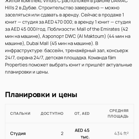
Жилой комплекс Viridis C расположен в районе DAMAC
Hills 2 в Дубае. Строительство завершено — можно
заселяться или сдавать в аренду. Сейчас в продаже 1
юнит — студия за AED 470 000; в аренду 1 юнит — студия
за AED 45 000/год. Поблизости: Mall of the Emirates (42
мин на машине), Аэропорт DWC (Al Maktoum) (44 мин на
машине), Dubai Mall (45 мин на машине). В
инфраструктуре: бассейн, тренажёрный зал, консьерж
24/7, охрана 24/7, детская площадка. Команда fäm
Properties поможет выбрать юнит и пришлёт актуальные
планировки и цены.
Планировки и цены
СРЕДНЯЯ
СПАЛЬНИ
ДОСТУПНО
ОТ, AED
ПЛОЩАДЬ
AED 45
Студия
2
434 ft²
тыс.