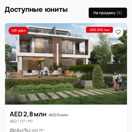
Доступные юниты
На продажу
(6)
−AED 200 тыс.
Off-plan
AED 2,8 млн
AED 3 млн
AED 1 117 / ft²
5
6
2 462 ft²