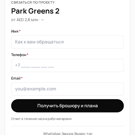
СВЯЗАТЬСЯ ПО ПРОЕКТУ
Park Greens 2
от AED 2,8 млн · —
Имя
*
Телефон
*
Email
*
Получить брошюру и плана
Ответ в течение часа в рабочее время.
WhatsApp
·
Звонок
·
Видео-тур