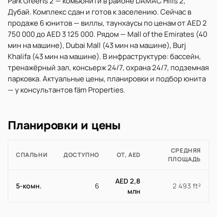
Park Greens 2 — комьюнити в районе DAMAC Hills 2,
Дубай. Комплекс сдан и готов к заселению. Сейчас в
продаже 6 юнитов — виллы, таунхаусы по ценам от AED 2
750 000 до AED 3 125 000. Рядом — Mall of the Emirates (40
мин на машине), Dubai Mall (43 мин на машине), Burj
Khalifa (43 мин на машине). В инфраструктуре: бассейн,
тренажёрный зал, консьерж 24/7, охрана 24/7, подземная
парковка. Актуальные цены, планировки и подбор юнита
— у консультантов fäm Properties.
Планировки и цены
СРЕДНЯЯ
СПАЛЬНИ
ДОСТУПНО
ОТ, AED
ПЛОЩАДЬ
AED 2,8
5-комн.
6
2 493 ft²
млн