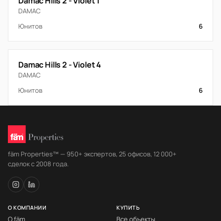
Damac Hills 2 - Violet 1
DAMAC
Юнитов
6
Damac Hills 2 - Violet 4
DAMAC
Юнитов
6
fäm Properties™ — 950+ экспертов, 25 офисов, 12 000+
сделок с 2008 года.
О КОМПАНИИ
КУПИТЬ
О fäm
Все объекты