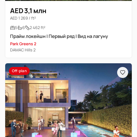
AED 3,1 млн
AED 1 269 / ft²
5
6
2 462 ft²
Прайм локейшн | Первый ряд | Вид на лагуну
Park Greens 2
DAMAC Hills 2
Off-plan