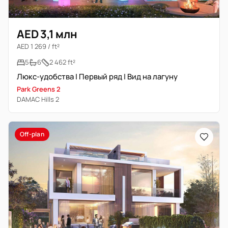
AED 3,1 млн
AED 1 269 / ft²
5
6
2 462 ft²
Люкс-удобства | Первый ряд | Вид на лагуну
Park Greens 2
DAMAC Hills 2
Off-plan