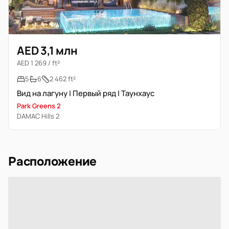
AED 3,1 млн
AED 1 269 / ft²
5
6
2 462 ft²
Вид на лагуну | Первый ряд | Таунхаус
Park Greens 2
DAMAC Hills 2
Расположение