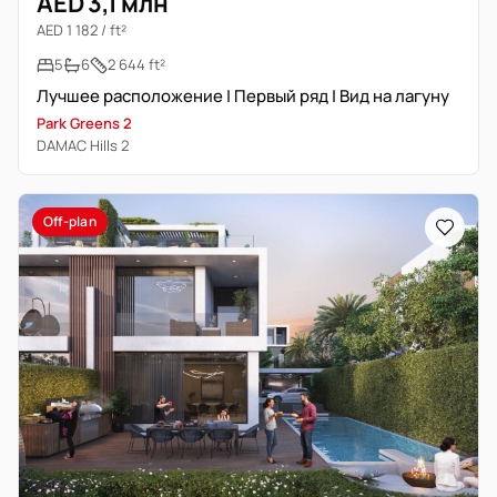
AED 3,1 млн
AED 1 182 / ft²
5
6
2 644 ft²
Лучшее расположение | Первый ряд | Вид на лагуну
Park Greens 2
DAMAC Hills 2
Off-plan