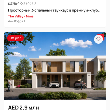
3
4
1 946 ft²
Просторный 3-спальный таунхаус в премиум-клубе для семей
The Valley - Nima
Аль Юфра 1
Off-plan
AED 2,9 млн