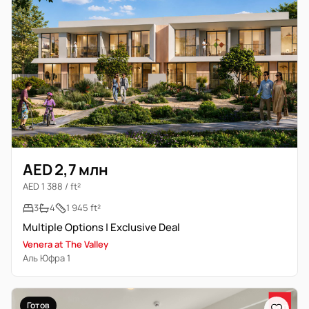
AED 2,7 млн
AED 1 388 / ft²
3
4
1 945 ft²
Multiple Options | Exclusive Deal
Venera at The Valley
Аль Юфра 1
Готов