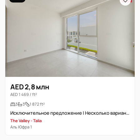
AED 2,8 млн
AED 1 469 / ft²
3
3
1 872 ft²
Исключительное предложение | Несколько вариантов
The Valley - Talia
Аль Юфра 1