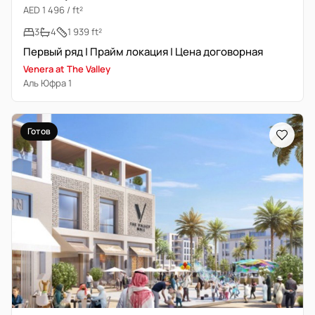
AED 1 496 / ft²
3
4
1 939 ft²
Первый ряд | Прайм локация | Цена договорная
Venera at The Valley
Аль Юфра 1
Готов