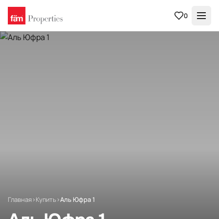
0
Главная
›
Купить
›
Аль Юфра 1