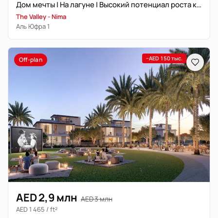
Дом мечты | На лагуне | Высокий потенциал роста капитала
The Valley - Nima
Аль Юфра 1
−AED 150 тыс.
Off-plan
AED 2,9 млн
AED 3 млн
AED 1 465 / ft²