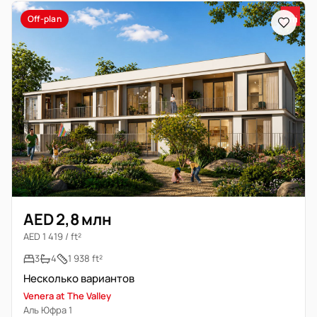
Off-plan
AED 2,8 млн
AED 1 419 / ft²
3
4
1 938 ft²
Несколько вариантов
Venera at The Valley
Аль Юфра 1