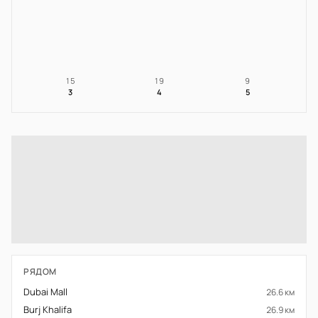
15
19
9
3
4
5
РЯДОМ
Dubai Mall
26.6 км
Burj Khalifa
26.9 км