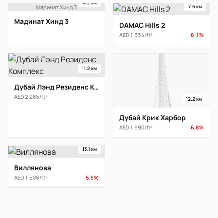
4.2 км
7.6 км
Мадинат Хинд 3
Мадинат Хинд 3
DAMAC Hills 2
AED 1 334/ft²
6.1%
11.2 км
Дубай Лэнд Резиденс Комплекс
AED 2 285/ft²
12.2 км
Дубай Крик Харбор
AED 1 990/ft²
6.8%
13.1 км
Виллянова
AED 1 506/ft²
5.5%