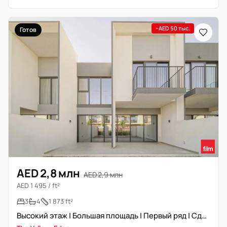
−AED 50 тыс.
Готов
AED 2,8 млн
AED 2,9 млн
AED 1 495 / ft²
3
4
1 873 ft²
Высокий этаж | Большая площадь | Первый ряд | Сдается