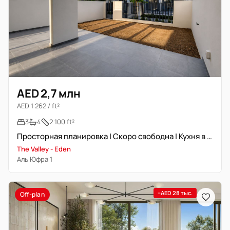
AED 2,7 млн
AED 1 262 / ft²
3
4
2 100 ft²
Просторная планировка | Скоро свободна | Кухня в центре
The Valley - Eden
Аль Юфра 1
−AED 28 тыс.
Off-plan