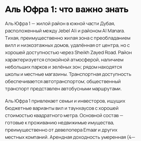
Аль Юфра 1: что важно знать
Аль Юфра 1 — жилой район в южной части Дубая,
расположенный между Jebel Ali и районом Al Manara.
Тихая, преимущественно жилая зона с преобладанием
вилл и низкоэтажных домов, удалённая от центра, но с
хорошей доступностью через Sheikh Zayed Road. Район
характеризуется спокойной атмосферой, наличием
небольших парков и зелёных зон; рядом находятся
школы и местные магазины. Транспортная доступность
обеспечивается автотранспортом; общественный
транспорт представлен автобусными маршрутами.
Аль Юфра 1 привлекает семьи и инвесторов, ищущих
бюджетные варианты вил и таунхаусов с хорошей
стоимостью квадратного метра. Основной состав —
готовые к проживанию недвижимые имущества,
преимущественно от девелопера Emaar и других
местных компаний. Арендная доходность умеренная (4—