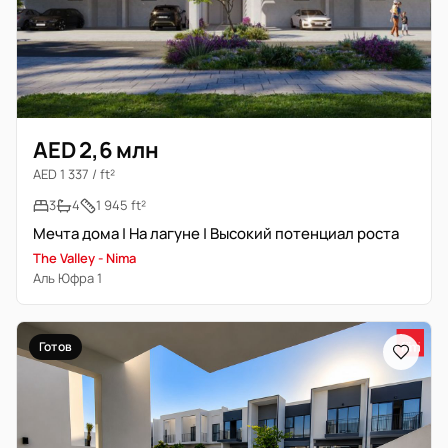
AED 2,6 млн
AED 1 337 / ft²
3
4
1 945 ft²
Мечта дома | На лагуне | Высокий потенциал роста
The Valley - Nima
Аль Юфра 1
Готов