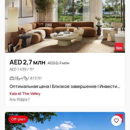
AED 2,7 млн
AED 2,7 млн
AED 1 439 / ft²
3
4
1 873 ft²
Оптимальная цена | Близкое завершение | Инвестиционное предложение
Kaia at The Valley
Аль Юфра 1
Off-plan