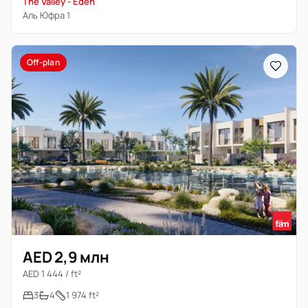
The Valley - Eden
Аль Юфра 1
Off-plan
AED 2,9 млн
AED 1 444 / ft²
3
4
1 974 ft²