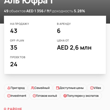
Аль Юфра 1
49
объектов
·
AED 1 356 / ft²
·
доходность
5.28%
НА ПРОДАЖУ
В АРЕНДУ
43
6
OFF-PLAN
ЦЕНА ОТ
35
AED 2,6 млн
ПРОЕКТОВ
24
Пригород
Семейный
Доступные цены
Villas
Investment
Готовое жильё
Популярен у экспатов
О РАЙОНЕ