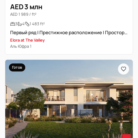
AED 3 млн
AED 1 989 / ft²
3
4
1 483 ft²
Первый ряд | Престижное расположение | Просторная 3-комнатная
Elora at The Valley
Аль Юфра 1
Готов