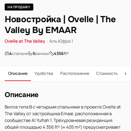
НА ПРОДАЖУ
Новостройка | Ovelle | The
Valley By EMAAR
Ovelle at The Valley
·
Аль Юфра 1
4
спальни
5
ванных
4356
ft²
Описание
Удобства
Расположение
Стоимость
Ип
Описание
Вилла типа B с четырьмя спальнями в проекте Ovelle at
The Valley от застройщика Emaar, расположенная в
сообществе Al Yufrah 1. Трёхуровневая резиденция
общей площадью 4 356 ft² (≈ 405 m²) предусматривает