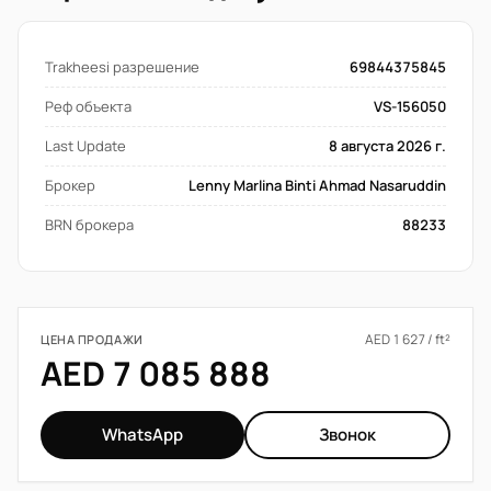
Trakheesi разрешение
69844375845
Реф объекта
VS-156050
Last Update
8 августа 2026 г.
Брокер
Lenny Marlina Binti Ahmad Nasaruddin
BRN брокера
88233
AED 1 627 / ft²
ЦЕНА ПРОДАЖИ
AED 7 085 888
WhatsApp
Звонок