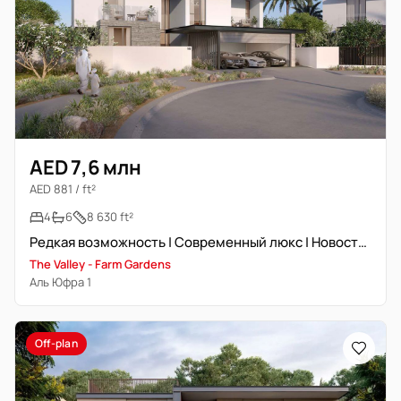
AED 7,6 млн
AED 881 / ft²
4
6
8 630 ft²
Редкая возможность | Современный люкс | Новостройка
The Valley - Farm Gardens
Аль Юфра 1
Off-plan