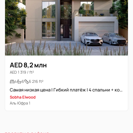
AED 8,2 млн
AED 1 319 / ft²
4
6
6 216 ft²
Самая низкая цена | Гибкий платёж | 4 спальни + комната
Sobha Elwood
Аль Юфра 1