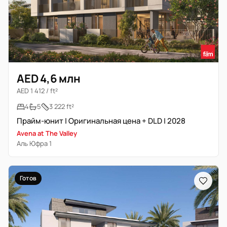
AED 4,6 млн
AED 1 412 / ft²
4
5
3 222 ft²
Прайм-юнит | Оригинальная цена + DLD | 2028
Avena at The Valley
Аль Юфра 1
Готов