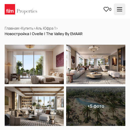
0
Главная
›
Купить
›
Аль Юфра 1
›
Новостройка | Ovelle | The Valley By EMAAR
НА ПРОДАЖУ
Off-plan
+5 фото