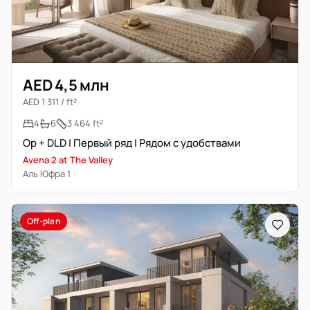
AED 4,5 млн
AED 1 311 / ft²
4
6
3 464 ft²
Op + DLD | Первый ряд | Рядом с удобствами
Avena 2 at The Valley
Аль Юфра 1
Off-plan