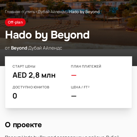
Главная
›
Купить
›
Дубай Айлендс
›
Hado by Beyond
Off-plan
Hado by Beyond
от
Beyond
·
Дубай Айлендс
СТАРТ ЦЕНЫ
ПЛАН ПЛАТЕЖЕЙ
AED 2,8 млн
—
ДОСТУПНО ЮНИТОВ
ЦЕНА / FT²
0
—
О проекте