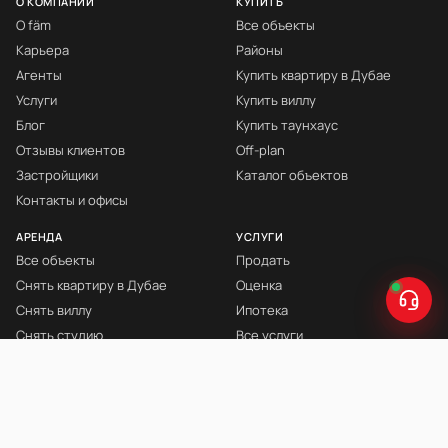
О КОМПАНИИ
КУПИТЬ
О fäm
Все объекты
Карьера
Районы
Агенты
Купить квартиру в Дубае
Услуги
Купить виллу
Блог
Купить таунхаус
Отзывы клиентов
Off-plan
Застройщики
Каталог объектов
Контакты и офисы
АРЕНДА
УСЛУГИ
Все объекты
Продать
Снять квартиру в Дубае
Оценка
Снять виллу
Ипотека
Снять студию
Все услуги
Снять с мебелью
Книга Инвестора
© fäm Properties™ · ORN 1858 · С 2008