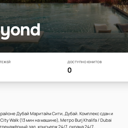
eyond
ТЕЖЕЙ
ДОСТУПНО ЮНИТОВ
0
 районе Дубай Маритайм Сити, Дубай. Комплекс сдан и
ity Walk (13 мин на машине), Метро Burj Khalifa / Dubai
 тренажёрный зал, консьерж 24/7, охрана 24/7,