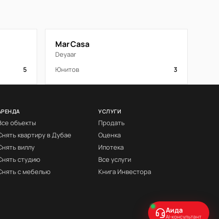
Mar Casa
Deyaar
5
Юнитов
3
АРЕНДА
УСЛУГИ
Все объекты
Продать
Снять квартиру в Дубае
Оценка
Снять виллу
Ипотека
Снять студию
Все услуги
Снять с мебелью
Книга Инвестора
Аида
AI-консультант