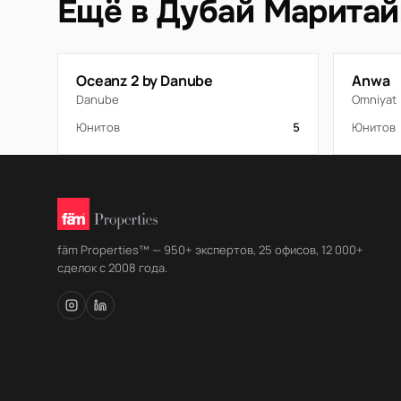
Ещё в Дубай Маритай
Oceanz 2 by Danube
Anwa
Danube
Omniyat
Юнитов
5
Юнитов
fäm Properties™ — 950+ экспертов, 25 офисов, 12 000+
сделок с 2008 года.