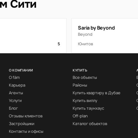
м Сити
Saria by Beyond
Beyond
5
Юнитов
О КОМПАНИИ
КУПИТЬ
О fäm
Все объекты
Карьера
Районы
Агенты
Купить квартиру в Дубае
Услуги
Купить виллу
Блог
Купить таунхаус
Отзывы клиентов
Off-plan
Застройщики
Каталог объектов
Контакты и офисы