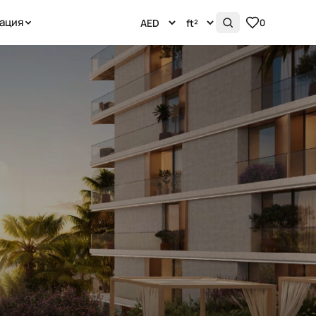
ация
0