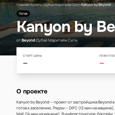
Главная
›
Купить
›
Дубай Маритайм Сити
›
Kanyon by Beyond
Готов
Kanyon by B
от
Beyond
·
Дубай Маритайм Сити
СТАРТ ЦЕНЫ
ПЛАН ПЛА
—
—
О проекте
Kanyon by Beyond — проект от застройщика Beyond в
готов к заселению. Рядом — DIFC (12 мин на машине), C
Mall (14 мин на машине). В инфраструктуре: бассейн,