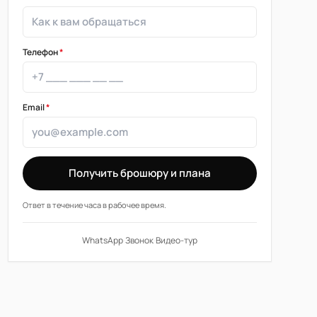
Телефон
*
Email
*
Получить брошюру и плана
Ответ в течение часа в рабочее время.
WhatsApp
·
Звонок
·
Видео-тур