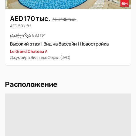
AED 170 тыс.
AED 185 тыс.
AED 59 / ft²
3
4
2 883 ft²
Высокий этаж | Вид на бассейн | Новостройка
Le Grand Chateau A
Джумейра Виллидж Серкл (JVC)
Расположение