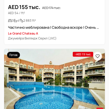
AED 155 тыс.
AED 174 тыс.
AED 54 / ft²
3
4
2 883 ft²
Частично меблирована | Свободна вскоре | Очень просторная
Le Grand Chateau A
Джумейра Виллидж Серкл (JVC)
−AED 15 тыс.
Готов