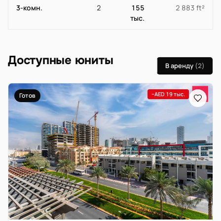
3-комн.
2
155
2 883 ft²
тыс.
Доступные юниты
В аренду
(2)
−AED 19 тыс.
Готов