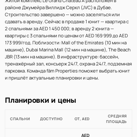
Жилой комплекс Le Grand Chateau A расположен в
районе Джумейра Виллидж Серкл (JVC) в Дубае.
Строительство завершено — можно заселяться или
сдавать в аренду. Сейчас в продаже 1 юнит — квартира с
2 спальнями за AED 1 450 000; в аренду 2 юнита —
квартиры с 3 спальнями по ценам от AED 169 999 до AED
173 999/год. Поблизости: Mall of the Emirates (10 мин на
машине), Dubai Marina Mall (12 мин на машине), The Beach
JBR (13 мин на машине). В инфраструктуре: бассейн,
тренажёрный зал, консьерж 24/7, охрана 24/7, подземная
парковка. Команда fäm Properties поможет выбрать юнит
и пришлёт актуальные планировки и цены.
Планировки и цены
СРЕДНЯЯ
СПАЛЬНИ
ДОСТУПНО
ОТ, AED
ПЛОЩАДЬ
AED