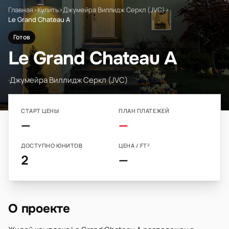
Главная
›
Купить
›
Джумейра Виллидж Серкл (JVC)
›
Le Grand Chateau A
Готов
Le Grand Chateau A
·
Джумейра Виллидж Серкл (JVC)
СТАРТ ЦЕНЫ
ПЛАН ПЛАТЕЖЕЙ
—
—
ДОСТУПНО ЮНИТОВ
ЦЕНА / FT²
2
—
О проекте