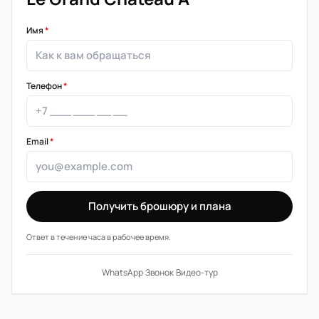
Имя
*
Телефон
*
Email
*
Получить брошюру и плана
Ответ в течение часа в рабочее время.
WhatsApp
·
Звонок
·
Видео-тур