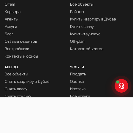
О fäm
Все объекты
Карьера
Районы
Агенты
Купить квартиру в Дубае
Услуги
Купить виллу
Блог
Купить таунхаус
Отзывы клиентов
Off-plan
Застройщики
Каталог объектов
Контакты и офисы
АРЕНДА
УСЛУГИ
Все объекты
Продать
Снять квартиру в Дубае
Оценка
Снять виллу
Ипотека
Снять студию
Все услуги
Снять с мебелью
Книга Инвестора
© fäm Properties™ · ORN 1858 · С 2008