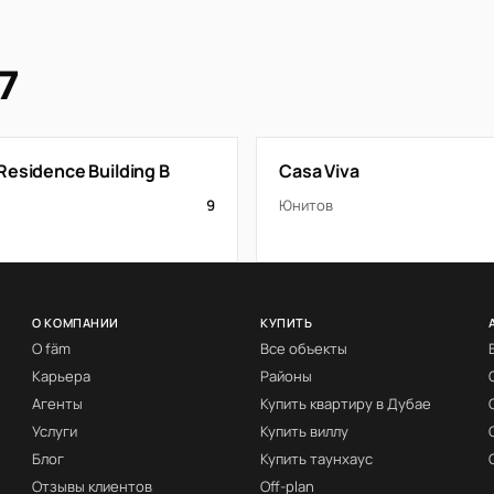
7
Residence Building B
Casa Viva
9
Юнитов
О КОМПАНИИ
КУПИТЬ
О fäm
Все объекты
Карьера
Районы
Агенты
Купить квартиру в Дубае
Услуги
Купить виллу
Блог
Купить таунхаус
Отзывы клиентов
Off-plan