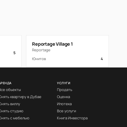
Reportage Village 1
Reportage
5
Юнитов
4
АРЕНДА
УСЛУГИ
Все объекты
Продать
Снять квартиру в Дубае
Оценка
Снять виллу
Ипотека
Снять студию
Все услуги
Снять с мебелью
Книга Инвестора