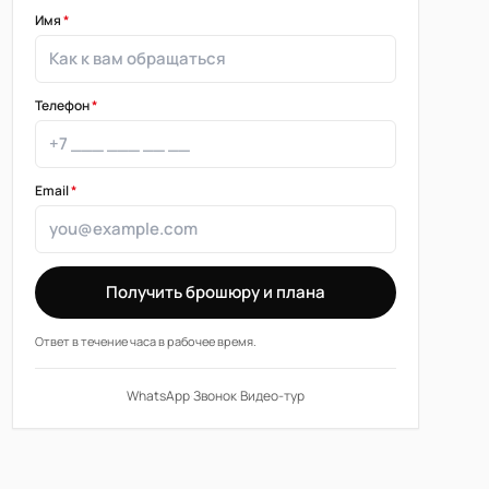
Имя
*
Телефон
*
Email
*
Получить брошюру и плана
Ответ в течение часа в рабочее время.
WhatsApp
·
Звонок
·
Видео-тур