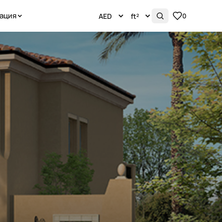
ация
0