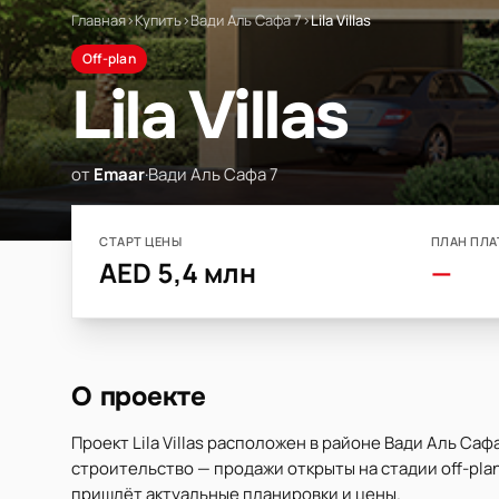
Главная
›
Купить
›
Вади Аль Сафа 7
›
Lila Villas
Off-plan
Lila Villas
от
Emaar
·
Вади Аль Сафа 7
СТАРТ ЦЕНЫ
ПЛАН ПЛА
AED 5,4 млн
—
О проекте
Проект Lila Villas расположен в районе Вади Аль Са
строительство — продажи открыты на стадии off-plan
пришлёт актуальные планировки и цены.