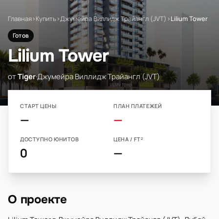
Главная
›
Купить
›
Джумейра Виллидж Трайангл (JVT)
›
Lilium Tower
Готов
Lilium Tower
от
Tiger
·
Джумейра Виллидж Трайангл (JVT)
СТАРТ ЦЕНЫ
ПЛАН ПЛАТЕЖЕЙ
—
—
ДОСТУПНО ЮНИТОВ
ЦЕНА / FT²
0
—
О проекте