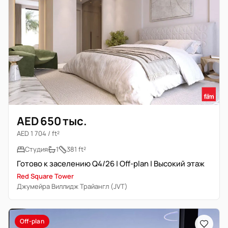
AED 650 тыс.
AED 1 704 / ft²
Студия
1
381 ft²
Готово к заселению Q4/26 | Off-plan | Высокий этаж
Red Square Tower
Джумейра Виллидж Трайангл (JVT)
Off-plan