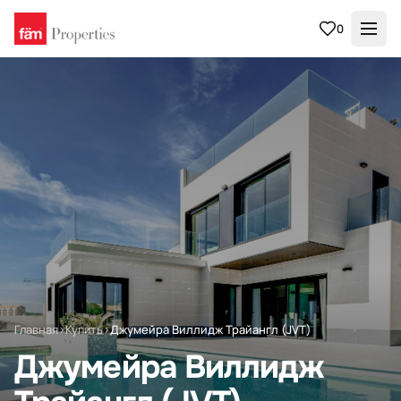
0
Главная
›
Купить
›
Джумейра Виллидж Трайангл (JVT)
Джумейра Виллидж