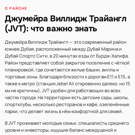
О РАЙОНЕ
Джумейра Виллидж Трайангл
(JVT): что важно знать
Джумейра Виллидж Трайангл — это современный район
южнее Дубая, расположенный между Дубай Марина и
Дубай Спортс Сити, в 20 минутах езды от Бурдж-Халифа.
Район представляет собой закрытое поселение с чёткой
планировкой, где сочетаются жилые башни, виллы и
торговые зоны. Благодаря близости к дорогам E11 и E15, а
также к метро (станция Jebel Ali откровенно далеко, но 15
км не критичны), JVT удобен для работающих во всех
частях города. На территории есть детские сады, школы,
спортклубы, несколько ресторанов и кафе, озеленённые
парки, что делает жизнь в нём комфортной для семей.
В JVT проживают молодые семьи, специалисты среднего
уровня и инвесторы, ищущие баланс междуценой и