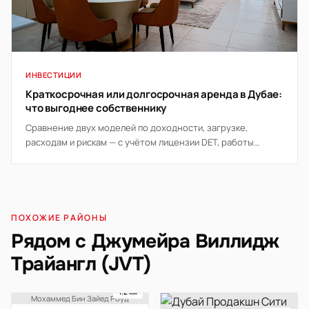
ИНВЕСТИЦИИ
Краткосрочная или долгосрочная аренда в Дубае:
что выгоднее собственнику
Сравнение двух моделей по доходности, загрузке,
расходам и рискам — с учётом лицензии DET, работы
управляющей компании и правил здания.
ПОХОЖИЕ РАЙОНЫ
Рядом с Джумейра Виллидж
Трайангл (JVT)
1.2 км
Мохаммед Бин Зайед Роуд