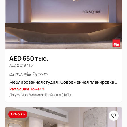
AED 650 тыс.
AED 2 019 / ft²
Студия
1
322 ft²
Меблированная студия | Современная планировка | Ниже опер.
Red Square Tower 2
Джумейра Виллидж Трайангл (JVT)
Off-plan