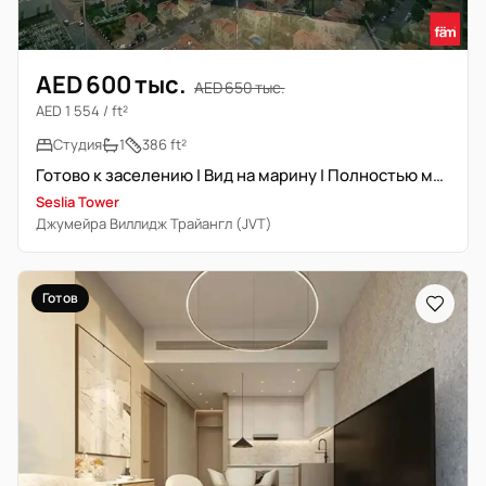
AED 600 тыс.
AED 650 тыс.
AED 1 554 / ft²
Студия
1
386 ft²
Готово к заселению | Вид на марину | Полностью меблирована
Seslia Tower
Джумейра Виллидж Трайангл (JVT)
Готов