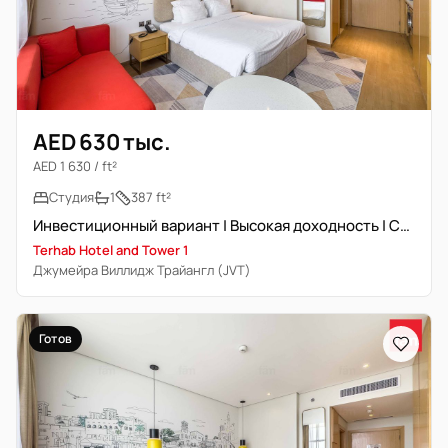
AED 630 тыс.
AED 1 630 / ft²
Студия
1
387 ft²
Инвестиционный вариант | Высокая доходность | Свободна скоро | Балкон
Terhab Hotel and Tower 1
Джумейра Виллидж Трайангл (JVT)
Готов