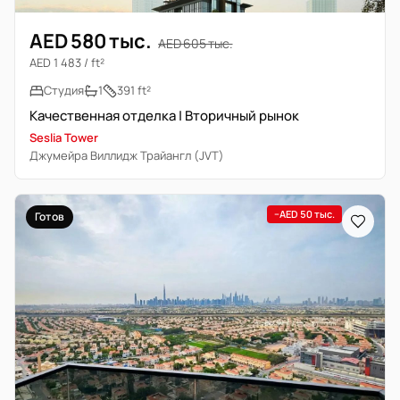
AED 580 тыс.
AED 605 тыс.
AED 1 483 / ft²
Студия
1
391 ft²
Качественная отделка | Вторичный рынок
Seslia Tower
Джумейра Виллидж Трайангл (JVT)
−AED 50 тыс.
Готов