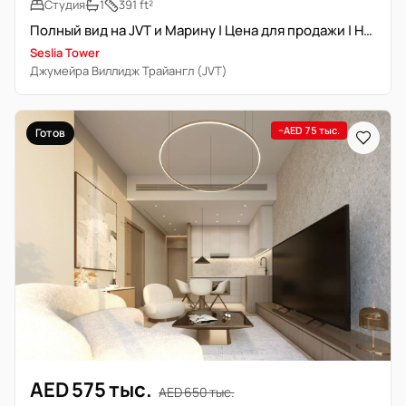
Студия
1
391 ft²
Полный вид на JVT и Марину | Цена для продажи | Наличный расчет
Seslia Tower
Джумейра Виллидж Трайангл (JVT)
−AED 75 тыс.
Готов
AED 575 тыс.
AED 650 тыс.