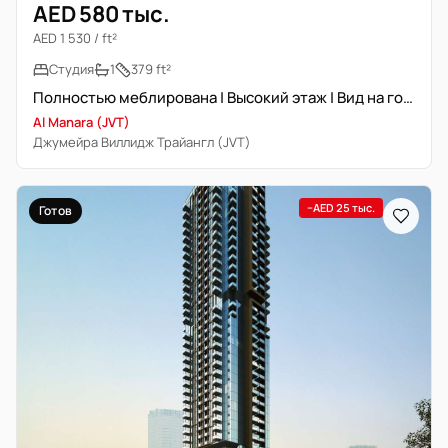
AED 580 тыс.
AED 1 530 / ft²
Студия
1
379 ft²
Полностью меблирована | Высокий этаж | Вид на город
Al Manara (JVT)
Джумейра Виллидж Трайангл (JVT)
−AED 25 тыс.
Готов