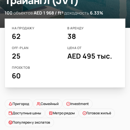
Трайангл (JVT)
100
объектов
·
AED 1 968 / ft²
·
доходность
6.33%
НА ПРОДАЖУ
В АРЕНДУ
62
38
OFF-PLAN
ЦЕНА ОТ
25
AED 495 тыс.
ПРОЕКТОВ
60
Пригород
Семейный
Investment
Доступные цены
Метро рядом
Готовое жильё
Популярен у экспатов