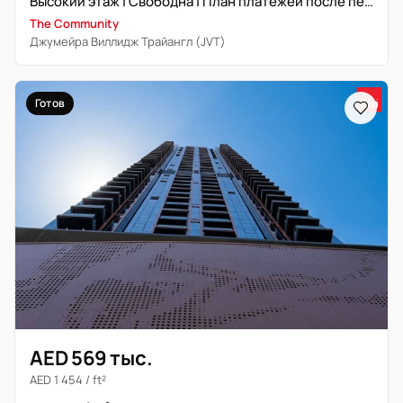
Высокий этаж | Свободна | План платежей после передачи
The Community
Джумейра Виллидж Трайангл (JVT)
Готов
AED 569 тыс.
AED 1 454 / ft²