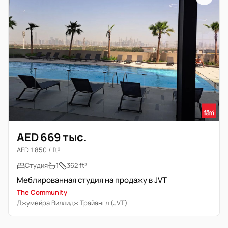
AED 669 тыс.
AED 1 850 / ft²
Студия
1
362 ft²
Меблированная студия на продажу в JVT
The Community
Джумейра Виллидж Трайангл (JVT)