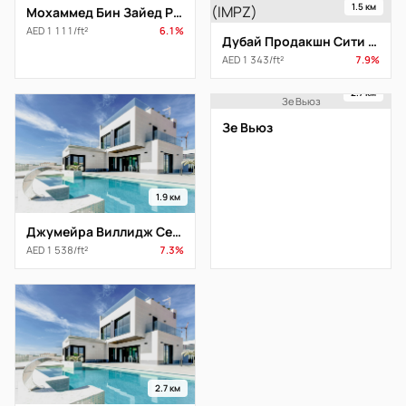
1.5 км
Мохаммед Бин Зайед Роуд
AED 1 111/ft²
6.1%
Дубай Продакшн Сити (IMPZ)
AED 1 343/ft²
7.9%
2.7 км
Зе Вьюз
Зе Вьюз
1.9 км
Джумейра Виллидж Серкл (JVC)
AED 1 538/ft²
7.3%
2.7 км