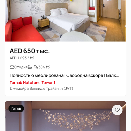
AED 650 тыс.
AED 1 693 / ft²
Студия
1
384 ft²
Полностью меблирована | Свободна вскоре | Балкон | Высокий ROI
Terhab Hotel and Tower 1
Джумейра Виллидж Трайангл (JVT)
Готов