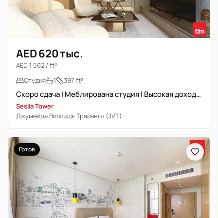
AED 620 тыс.
AED 1 562 / ft²
Студия
1
397 ft²
Скоро сдача | Меблирована студия | Высокая доходность
Seslia Tower
Джумейра Виллидж Трайангл (JVT)
Готов