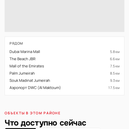
РЯДОМ
Dubai Marina Mall
5.8 км
The Beach JBR
6.6 км
Mall of the Emirates
7.5 км
Palm Jumeirah
8.5 км
Souk Madinat Jumeirah
9.3 км
Аэропорт DWC (Al Maktoum)
17.5 км
ОБЪЕКТЫ В ЭТОМ РАЙОНЕ
Что доступно сейчас