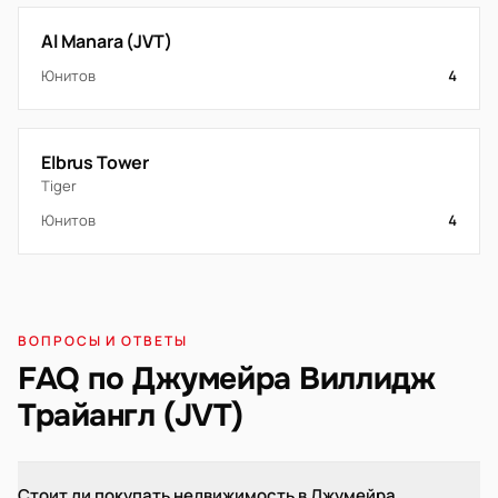
Al Manara (JVT)
Юнитов
4
Elbrus Tower
Tiger
Юнитов
4
ВОПРОСЫ И ОТВЕТЫ
FAQ по Джумейра Виллидж
Трайангл (JVT)
Стоит ли покупать недвижимость в Джумейра