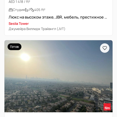
AED 1 418 / ft²
Студия
1
405 ft²
Люкс на высоком этаже, JBR, мебель, престижное место
Seslia Tower
Джумейра Виллидж Трайангл (JVT)
Готов