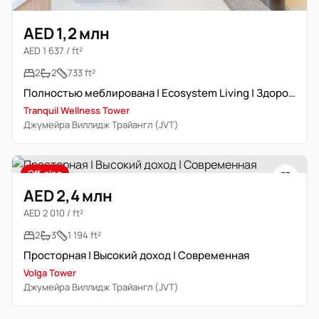
AED 1,2 млн
AED 1 637 / ft²
2
2
733 ft²
Полностью меблирована | Ecosystem Living | Здоровый образ жизни
Tranquil Wellness Tower
Джумейра Виллидж Трайангл (JVT)
Off-plan
AED 2,4 млн
AED 2 010 / ft²
2
3
1 194 ft²
Просторная | Высокий доход | Современная
Volga Tower
Джумейра Виллидж Трайангл (JVT)