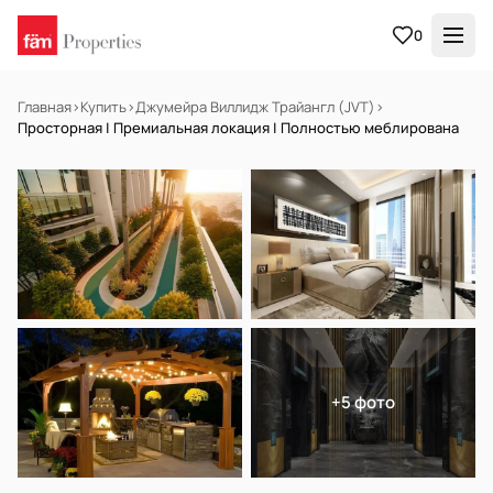
0
Главная
›
Купить
›
Джумейра Виллидж Трайангл (JVT)
›
Просторная | Премиальная локация | Полностью меблирована
НА ПРОДАЖУ
Готов к заселению
+5 фото