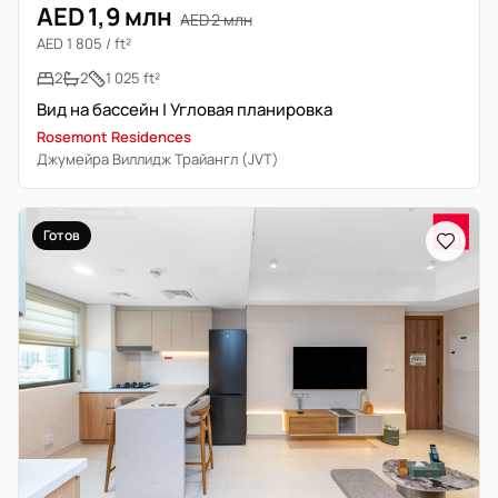
AED 1,9 млн
AED 2 млн
AED 1 805 / ft²
2
2
1 025 ft²
Вид на бассейн | Угловая планировка
Rosemont Residences
Джумейра Виллидж Трайангл (JVT)
Готов