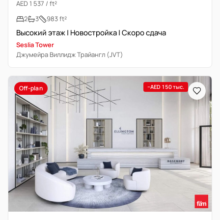
AED 1 537 / ft²
2
3
983 ft²
Высокий этаж | Новостройка | Скоро сдача
Seslia Tower
Джумейра Виллидж Трайангл (JVT)
−AED 150 тыс.
Off-plan