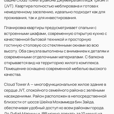
башне Cloud Tower в районе Джумейра Виллидж Триэнгл
(JVT). Квартира полностью меблирована и готова к
немедленному заселению, идеально подходит как для
проживания, так и для инвестирования.
Планировка квартиры предусматривает спальни с
встроенными шкафами, современную открытую кухню с
качественной бытовой техникой и просторную
гостиную-столовую со стеклянными окнами во всю
высоту. Оба санузла выполнены с вниманием к деталям и
современными отделочными материалами. С балкона
открывается вид на территорию жилого комплекса.
Помещение оснащено современной мебелью высокого
качества.
Cloud Tower A — многофункциональное жилое здание в
сердце JVT, спокойного семейного района с зелёными
насаждениями. Район расположен в непосредственной
близости от шоссе Шейха Мохаммеда бин Зайда,
обеспечивая удобный доступ ко всем районам города.
До Дубай Марины и JBR можно доехать за 10 минут на