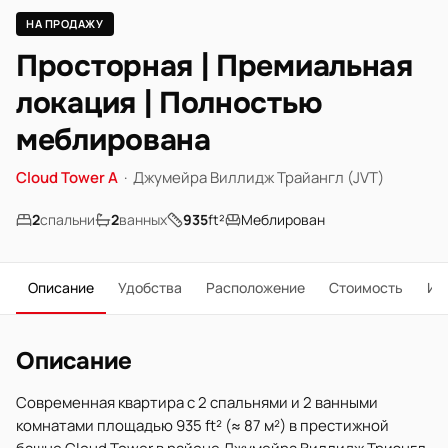
НА ПРОДАЖУ
Просторная | Премиальная
локация | Полностью
меблирована
Cloud Tower A
·
Джумейра Виллидж Трайангл (JVT)
2
спальни
2
ванных
935
ft²
Меблирован
Описание
Удобства
Расположение
Стоимость
Ип
Описание
Современная квартира с 2 спальнями и 2 ванными
комнатами площадью 935 ft² (≈ 87 м²) в престижной