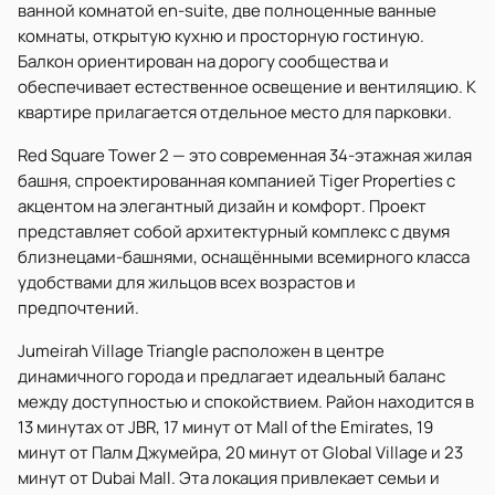
ванной комнатой en-suite, две полноценные ванные
комнаты, открытую кухню и просторную гостиную.
Балкон ориентирован на дорогу сообщества и
обеспечивает естественное освещение и вентиляцию. К
квартире прилагается отдельное место для парковки.
Red Square Tower 2 — это современная 34-этажная жилая
башня, спроектированная компанией Tiger Properties с
акцентом на элегантный дизайн и комфорт. Проект
представляет собой архитектурный комплекс с двумя
близнецами-башнями, оснащёнными всемирного класса
удобствами для жильцов всех возрастов и
предпочтений.
Jumeirah Village Triangle расположен в центре
динамичного города и предлагает идеальный баланс
между доступностью и спокойствием. Район находится в
13 минутах от JBR, 17 минут от Mall of the Emirates, 19
минут от Палм Джумейра, 20 минут от Global Village и 23
минут от Dubai Mall. Эта локация привлекает семьи и