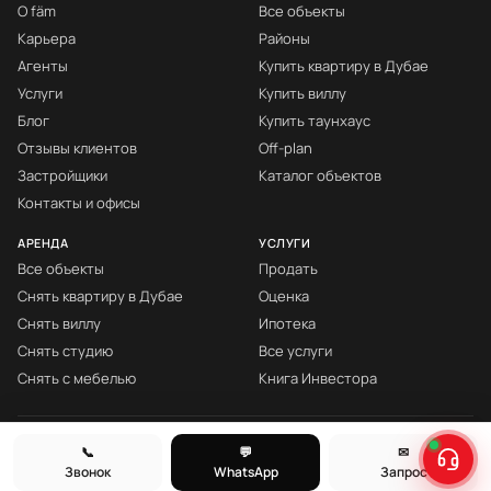
О fäm
Все объекты
Карьера
Районы
Агенты
Купить квартиру в Дубае
Услуги
Купить виллу
Блог
Купить таунхаус
Отзывы клиентов
Off-plan
Застройщики
Каталог объектов
Контакты и офисы
АРЕНДА
УСЛУГИ
Все объекты
Продать
Снять квартиру в Дубае
Оценка
Снять виллу
Ипотека
Снять студию
Все услуги
Снять с мебелью
Книга Инвестора
© fäm Properties™ · ORN 1858 · С 2008
📞
💬
✉
Звонок
WhatsApp
Запрос