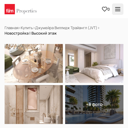
0
Главная
›
Купить
›
Джумейра Виллидж Трайангл (JVT)
›
Новостройка | Высокий этаж
НА ПРОДАЖУ
Готов к заселению
+8 фото