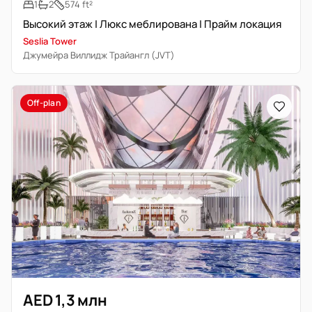
1
2
574 ft²
Высокий этаж | Люкс меблирована | Прайм локация
Seslia Tower
Джумейра Виллидж Трайангл (JVT)
Off-plan
AED 1,3 млн