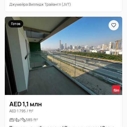
Джумейра Виллидж Трайангл (JVT)
Готов
AED 1,1 млн
AED 1 795 / ft²
1
1
585 ft²