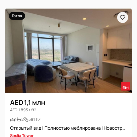
Готов
AED 1,1 млн
AED 1 893 / ft²
1
2
581 ft²
Открытый вид | Полностью меблирована | Новостройка
Seslia Tower