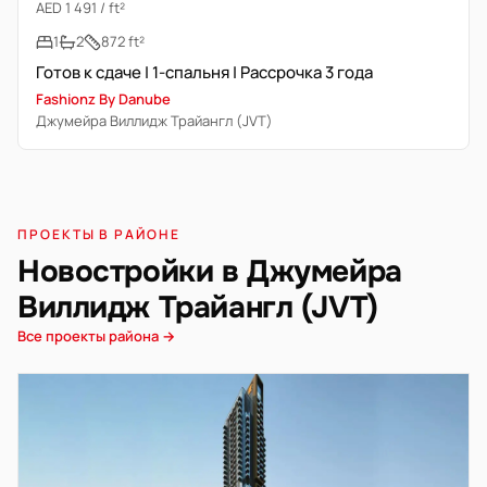
AED 1 491 / ft²
1
2
872 ft²
Готов к сдаче | 1-спальня | Рассрочка 3 года
Fashionz By Danube
Джумейра Виллидж Трайангл (JVT)
ПРОЕКТЫ В РАЙОНЕ
Новостройки в Джумейра
Виллидж Трайангл (JVT)
Все проекты района →