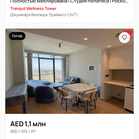
Полностью меблирована | Студия пилатеса | Роскошная жизнь
Tranquil Wellness Tower
Джумейра Виллидж Трайангл (JVT)
Готов
AED 1,1 млн
AED 1 915 / ft²