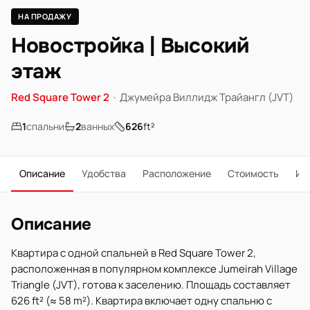
НА ПРОДАЖУ
Новостройка | Высокий
этаж
Red Square Tower 2
·
Джумейра Виллидж Трайангл (JVT)
1
спальни
2
ванных
626
ft²
Описание
Удобства
Расположение
Стоимость
Ип
Описание
Квартира с одной спальней в Red Square Tower 2,
расположенная в популярном комплексе Jumeirah Village
Triangle (JVT), готова к заселению. Площадь составляет
626 ft² (≈ 58 m²). Квартира включает одну спальню с