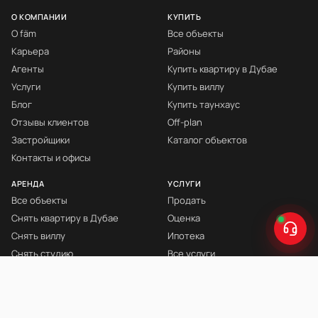
О КОМПАНИИ
КУПИТЬ
О fäm
Все объекты
Карьера
Районы
Агенты
Купить квартиру в Дубае
Услуги
Купить виллу
Блог
Купить таунхаус
Отзывы клиентов
Off-plan
Застройщики
Каталог объектов
Контакты и офисы
АРЕНДА
УСЛУГИ
Все объекты
Продать
Снять квартиру в Дубае
Оценка
Снять виллу
Ипотека
Снять студию
Все услуги
Снять с мебелью
Книга Инвестора
© fäm Properties™ · ORN 1858 · С 2008