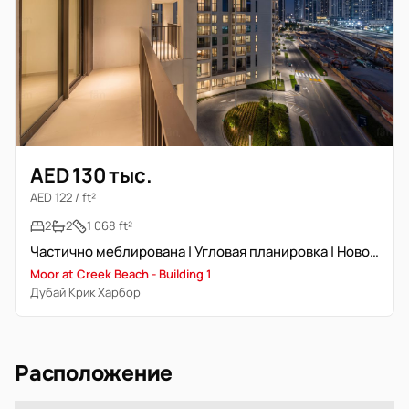
AED 130 тыс.
AED 122 / ft²
2
2
1 068 ft²
Частично меблирована | Угловая планировка | Новостройка
Moor at Creek Beach - Building 1
Дубай Крик Харбор
Расположение