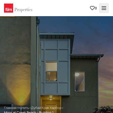
0
Главная
›
Купить
›
Дубай Крик Харбор
›
Moor at Creek Beach - Building 1