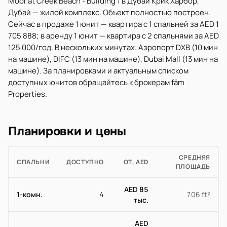
Moor at Creek Beach - Building 1 в Дубай Крик Харбор,
Дубай — жилой комплекс. Объект полностью построен.
Сейчас в продаже 1 юнит — квартира с 1 спальней за AED 1
705 888; в аренду 1 юнит — квартира с 2 спальнями за AED
125 000/год. В нескольких минутах: Аэропорт DXB (10 мин
на машине), DIFC (13 мин на машине), Dubai Mall (13 мин на
машине). За планировками и актуальным списком
доступных юнитов обращайтесь к брокерам fäm
Properties.
Планировки и цены
СРЕДНЯЯ
СПАЛЬНИ
ДОСТУПНО
ОТ, AED
ПЛОЩАДЬ
AED 85
1-комн.
4
706 ft²
тыс.
AED