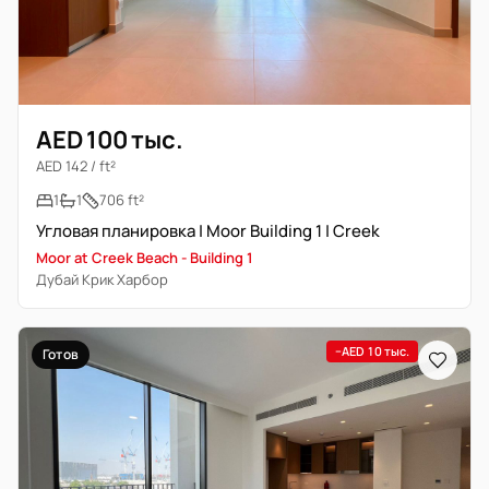
AED 100 тыс.
AED 142 / ft²
1
1
706 ft²
Угловая планировка | Moor Building 1 | Creek
Moor at Creek Beach - Building 1
Дубай Крик Харбор
−AED 10 тыс.
Готов