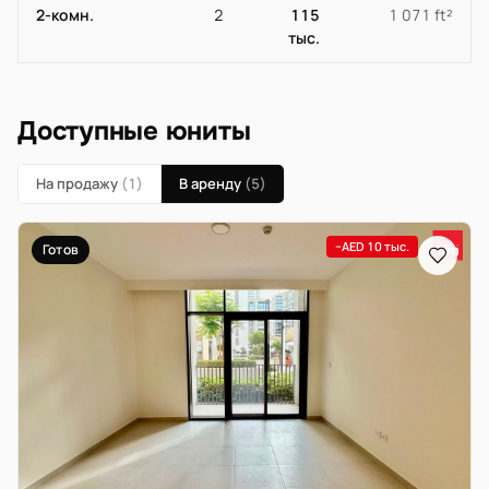
2-комн.
2
115
1 071 ft²
тыс.
Доступные юниты
На продажу
(1)
В аренду
(5)
−AED 10 тыс.
Готов