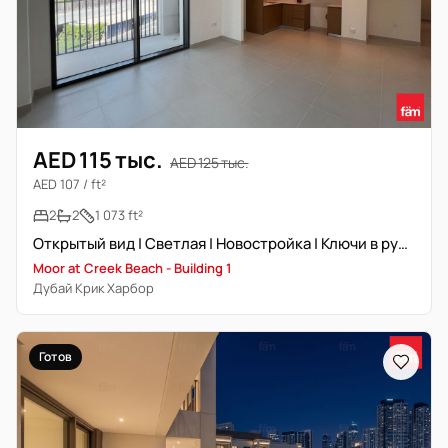
AED 115 тыс.
AED 125 тыс.
AED 107 / ft²
2
2
1 073 ft²
Открытый вид | Светлая | Новостройка | Ключи в руках
Moor at Creek Beach - Building 1
Дубай Крик Харбор
Готов