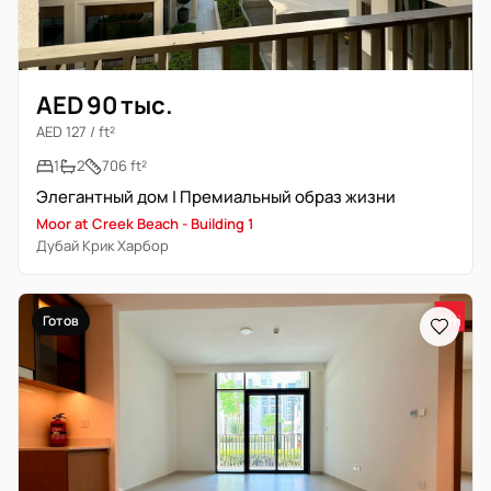
AED 90 тыс.
AED 127 / ft²
1
2
706 ft²
Элегантный дом | Премиальный образ жизни
Moor at Creek Beach - Building 1
Дубай Крик Харбор
Готов