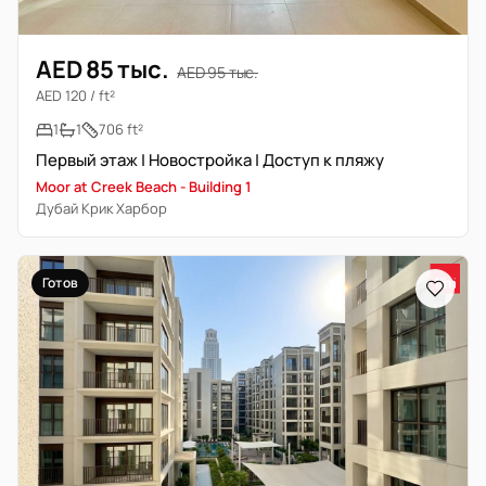
AED 85 тыс.
AED 95 тыс.
AED 120 / ft²
1
1
706 ft²
Первый этаж | Новостройка | Доступ к пляжу
Moor at Creek Beach - Building 1
Дубай Крик Харбор
Готов