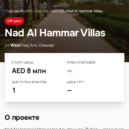
Главная
›
Купить
›
Над Аль Хаммар
›
Nad Al Hammar Villas
Off-plan
Nad Al Hammar Villas
от
Wasl
·
Над Аль Хаммар
СТАРТ ЦЕНЫ
ПЛАН ПЛАТЕЖЕЙ
AED 8 млн
—
ДОСТУПНО ЮНИТОВ
ЦЕНА / FT²
1
—
О проекте