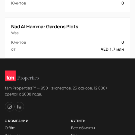
Юнитов
0
Nad Al Hammar Gardens Plots
Wasl
Юнитов
0
от
AED 1,7 млн
fäm Properties™ — 950+ экспертов, 25 офисов, 12 000+
сделок с 2008 года.
О КОМПАНИИ
КУПИТЬ
О fäm
Все объекты