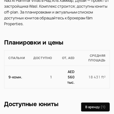
Nad Al Hammar Villas в Над Аль Хаммар, Дубай — проект от
застройщика Wasl. Комплекс строится; доступны юниты
off-plan. За планировками и актуальным списком
доступных юнитов обращайтесь к брокерам fäm
Properties.
Планировки и цены
СРЕДНЯЯ
СПАЛЬНИ
ДОСТУПНО
ОТ, AED
ПЛОЩАДЬ
AED
9-комн.
1
560
18 431 ft²
тыс.
Доступные юниты
В аренду
(1)