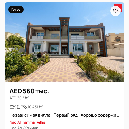
Готов
AED 560 тыс.
AED 30 / ft²
9
7
18 431 ft²
Независимая вилла | Первый ряд | Хорошо содержится
Nad Al Hammar Villas
Над Аль Хаммар