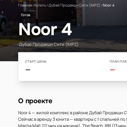
Главная
›
Купить
›
Дубай Продакшн Сити (IMPZ)
›
Noor 4
Готов
Noor 4
·
Дубай Продакшн Сити (IMPZ)
СТАРТ ЦЕНЫ
ПЛАН ПЛА
—
—
О проекте
Noor 4 — жилой комплекс в районе Дубай Продакшн Си
Сейчас в аренду 3 юнита — квартиры с 1 спальней по 
Marina Mall (12 мин на машине), The Beach JBR (13 мин 