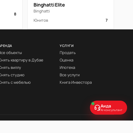
Binghatti Elite
Binghatti
8
Юнитов
7
АРЕНДА
УСЛУГИ
Все объекты
Продать
Снять квартиру в Дубае
Оценка
Снять виллу
Ипотека
Снять студию
Все услуги
Снять с мебелью
Книга Инвестора
Аида
AI-консультант