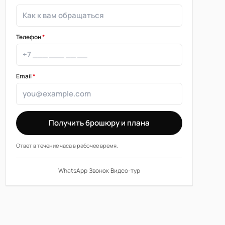
Телефон
*
Email
*
Получить брошюру и плана
Ответ в течение часа в рабочее время.
WhatsApp
·
Звонок
·
Видео-тур