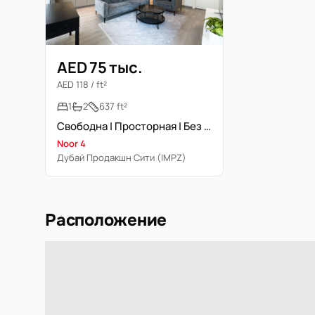
AED 75 тыс.
AED 118 / ft²
1
2
637 ft²
Свободна | Просторная | Без мебели | 4 чека
Noor 4
Дубай Продакшн Сити (IMPZ)
Расположение