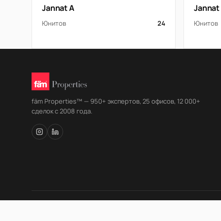
Jannat A
Jannat
Юнитов
24
Юнитов
fäm Properties™ — 950+ экспертов, 25 офисов, 12 000+
сделок с 2008 года.
© fäm Properties™ · ORN 1858 · С 2008