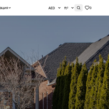
ация
0