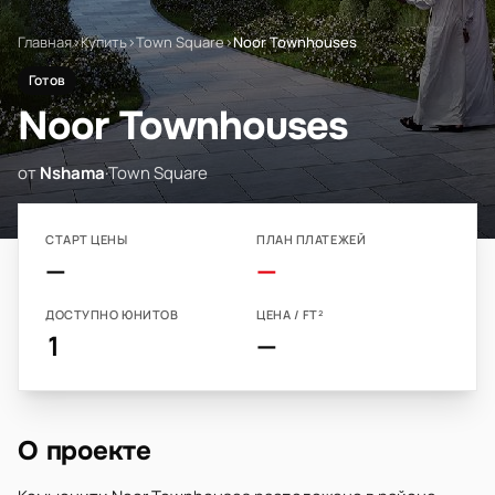
Главная
›
Купить
›
Town Square
›
Noor Townhouses
Готов
Noor Townhouses
от
Nshama
·
Town Square
СТАРТ ЦЕНЫ
ПЛАН ПЛАТЕЖЕЙ
—
—
ДОСТУПНО ЮНИТОВ
ЦЕНА / FT²
1
—
О проекте