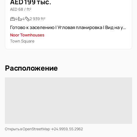
AED 199 тыс.
AED 68 / ft²
4
4
2 939 ft²
Готово к заселению | Угловая планировка | Вид на удобства
Noor Townhouses
Town Square
Расположение
Открыть в OpenStreetMap →
24.9959, 55.2962