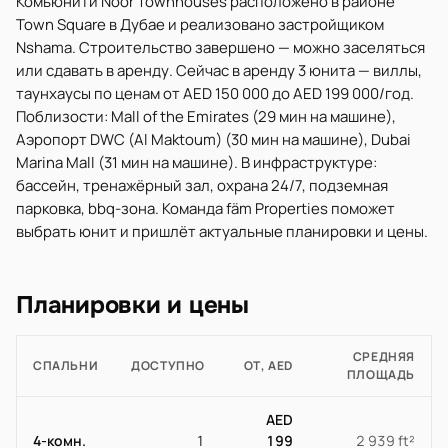
Комьюнити Noor Townhouses расположено в районе
Town Square в Дубае и реализовано застройщиком
Nshama. Строительство завершено — можно заселяться
или сдавать в аренду. Сейчас в аренду 3 юнита — виллы,
таунхаусы по ценам от AED 150 000 до AED 199 000/год.
Поблизости: Mall of the Emirates (29 мин на машине),
Аэропорт DWC (Al Maktoum) (30 мин на машине), Dubai
Marina Mall (31 мин на машине). В инфраструктуре:
бассейн, тренажёрный зал, охрана 24/7, подземная
парковка, bbq-зона. Команда fäm Properties поможет
выбрать юнит и пришлёт актуальные планировки и цены.
Планировки и цены
СРЕДНЯЯ
СПАЛЬНИ
ДОСТУПНО
ОТ, AED
ПЛОЩАДЬ
AED
4-комн.
1
199
2 939 ft²