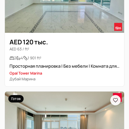
AED 120 тыс.
AED 63 / ft²
2
4
1 901 ft²
Просторная планировка | Без мебели | Комната для прислуги | Вид на марину
Opal Tower Marina
Дубай Марина
Готов