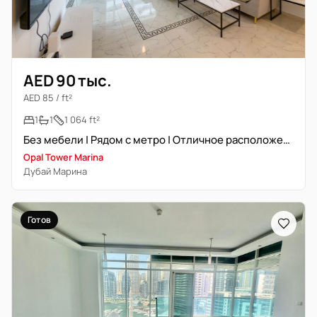
AED 90 тыс.
AED 85 / ft²
1
1
1 064 ft²
Без мебели | Рядом с метро | Отличное расположение
Opal Tower Marina
Дубай Марина
Готов