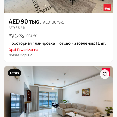
AED 90 тыс.
AED 100 тыс.
AED 85 / ft²
1
2
1 064 ft²
Просторная планировка | Готово к заселению | Выгодная цена
Opal Tower Marina
Дубай Марина
Готов