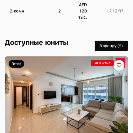
AED
2-комн.
2
120
1 719 ft²
тыс.
Доступные юниты
В аренду
(5)
−AED 5 тыс.
Готов