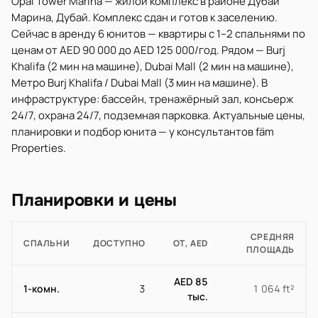
Opal Tower Marina — жилой комплекс в районе Дубай
Марина, Дубай. Комплекс сдан и готов к заселению.
Сейчас в аренду 6 юнитов — квартиры с 1–2 спальнями по
ценам от AED 90 000 до AED 125 000/год. Рядом — Burj
Khalifa (2 мин на машине), Dubai Mall (2 мин на машине),
Метро Burj Khalifa / Dubai Mall (3 мин на машине). В
инфраструктуре: бассейн, тренажёрный зал, консьерж
24/7, охрана 24/7, подземная парковка. Актуальные цены,
планировки и подбор юнита — у консультантов fäm
Properties.
Планировки и цены
СРЕДНЯЯ
СПАЛЬНИ
ДОСТУПНО
ОТ, AED
ПЛОЩАДЬ
AED 85
1-комн.
3
1 064 ft²
тыс.