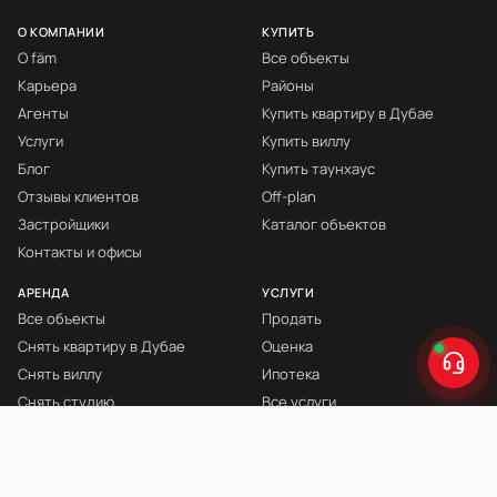
О КОМПАНИИ
КУПИТЬ
О fäm
Все объекты
Карьера
Районы
Агенты
Купить квартиру в Дубае
Услуги
Купить виллу
Блог
Купить таунхаус
Отзывы клиентов
Off-plan
Застройщики
Каталог объектов
Контакты и офисы
АРЕНДА
УСЛУГИ
Все объекты
Продать
Снять квартиру в Дубае
Оценка
Снять виллу
Ипотека
Снять студию
Все услуги
Снять с мебелью
Книга Инвестора