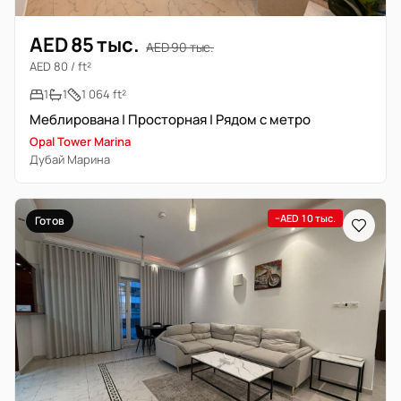
AED 85 тыс.
AED 90 тыс.
AED 80 / ft²
1
1
1 064 ft²
Меблирована | Просторная | Рядом с метро
Opal Tower Marina
Дубай Марина
−AED 10 тыс.
Готов