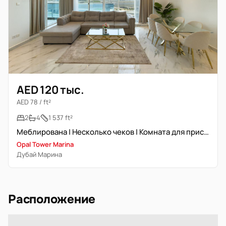
AED 120 тыс.
AED 78 / ft²
2
4
1 537 ft²
Меблирована | Несколько чеков | Комната для прислуги
Opal Tower Marina
Дубай Марина
Расположение