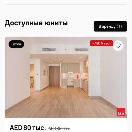
Доступные юниты
В аренду
(1)
−AED 5 тыс.
Готов
AED 80 тыс.
AED 85 тыс.