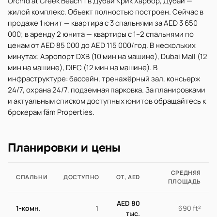
Orchid at Creek Beach 1 в Дубай Крик Харбор, Дубай —
жилой комплекс. Объект полностью построен. Сейчас в
продаже 1 юнит — квартира с 3 спальнями за AED 3 650
000; в аренду 2 юнита — квартиры с 1–2 спальнями по
ценам от AED 85 000 до AED 115 000/год. В нескольких
минутах: Аэропорт DXB (10 мин на машине), Dubai Mall (12
мин на машине), DIFC (12 мин на машине). В
инфраструктуре: бассейн, тренажёрный зал, консьерж
24/7, охрана 24/7, подземная парковка. За планировками
и актуальным списком доступных юнитов обращайтесь к
брокерам fäm Properties.
Планировки и цены
СРЕДНЯЯ
СПАЛЬНИ
ДОСТУПНО
ОТ, AED
ПЛОЩАДЬ
AED 80
1-комн.
1
690 ft²
тыс.