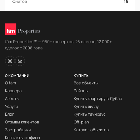
Юнитов
18
fäm Properties™ — 950+ экспертов, 25 офисов, 12 000+
сделок с 2008 года.
О КОМПАНИИ
КУПИТЬ
О fäm
Все объекты
Карьера
Районы
Агенты
Купить квартиру в Дубае
Услуги
Купить виллу
Блог
Купить таунхаус
Отзывы клиентов
Off-plan
Застройщики
Каталог объектов
Контакты и офисы