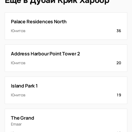
Ещё в Дубай Крик Харбор
Palace Residences North
Юнитов
36
Address Harbour Point Tower 2
Юнитов
20
Island Park 1
Юнитов
19
The Grand
Emaar