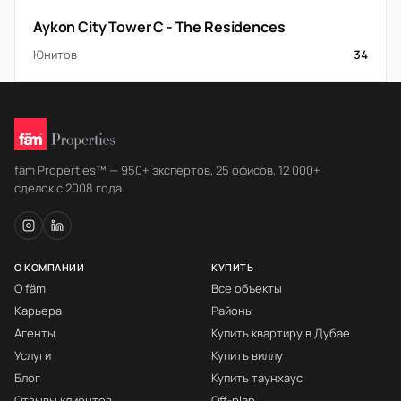
Aykon City Tower C - The Residences
Юнитов
34
fäm Properties™ — 950+ экспертов, 25 офисов, 12 000+
сделок с 2008 года.
О КОМПАНИИ
КУПИТЬ
О fäm
Все объекты
Карьера
Районы
Агенты
Купить квартиру в Дубае
Услуги
Купить виллу
Блог
Купить таунхаус
Отзывы клиентов
Off-plan