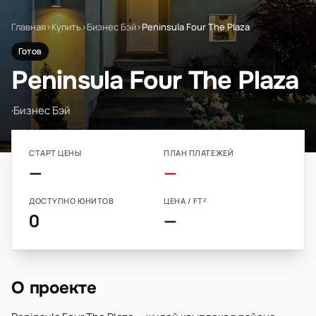
Главная
›
Купить
›
Бизнес Бэй
›
Peninsula Four The Plaza
Готов
Peninsula Four The Plaza
·
Бизнес Бэй
СТАРТ ЦЕНЫ
ПЛАН ПЛАТЕЖЕЙ
—
—
ДОСТУПНО ЮНИТОВ
ЦЕНА / FT²
0
—
О проекте