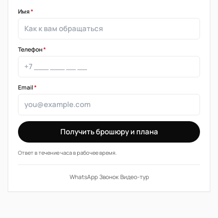
Имя
*
Телефон
*
Email
*
Получить брошюру и плана
Ответ в течение часа в рабочее время.
WhatsApp
·
Звонок
·
Видео-тур