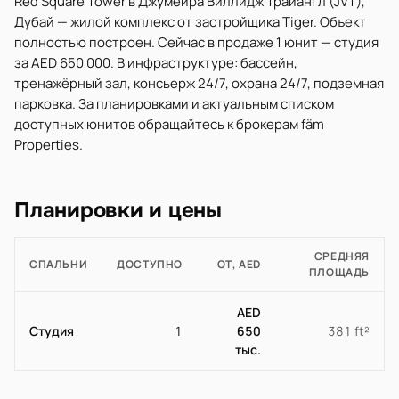
Red Square Tower в Джумейра Виллидж Трайангл (JVT),
Дубай — жилой комплекс от застройщика Tiger. Объект
полностью построен. Сейчас в продаже 1 юнит — студия
за AED 650 000. В инфраструктуре: бассейн,
тренажёрный зал, консьерж 24/7, охрана 24/7, подземная
парковка. За планировками и актуальным списком
доступных юнитов обращайтесь к брокерам fäm
Properties.
Планировки и цены
СРЕДНЯЯ
СПАЛЬНИ
ДОСТУПНО
ОТ, AED
ПЛОЩАДЬ
AED
Студия
1
650
381 ft²
тыс.