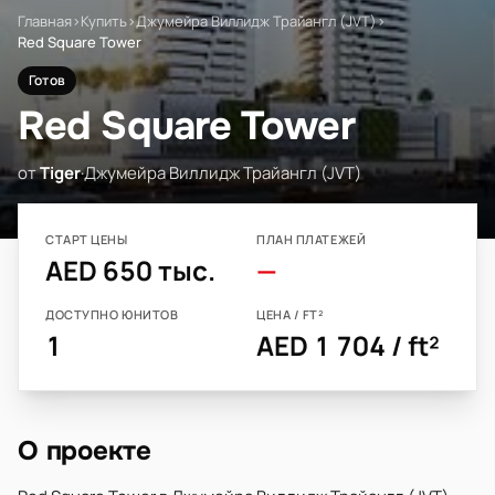
Главная
›
Купить
›
Джумейра Виллидж Трайангл (JVT)
›
Red Square Tower
Готов
Red Square Tower
от
Tiger
·
Джумейра Виллидж Трайангл (JVT)
СТАРТ ЦЕНЫ
ПЛАН ПЛАТЕЖЕЙ
AED 650 тыс.
—
ДОСТУПНО ЮНИТОВ
ЦЕНА / FT²
1
AED 1 704 / ft²
О проекте