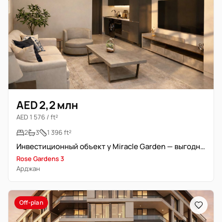
AED 2,2 млн
AED 1 576 / ft²
2
3
1 396 ft²
Инвестиционный объект у Miracle Garden — выгодное предложение
Rose Gardens 3
Арджан
Off-plan