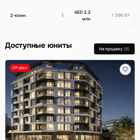
AED 2,2
2-комн.
1
1 396 ft²
млн
Доступные юниты
На продажу
(8)
Off-plan