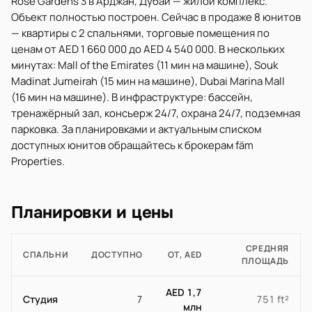
Rose Gardens 3 в Арджан, Дубай — жилой комплекс.
Объект полностью построен. Сейчас в продаже 8 юнитов
— квартиры с 2 спальнями, торговые помещения по
ценам от AED 1 660 000 до AED 4 540 000. В нескольких
минутах: Mall of the Emirates (11 мин на машине), Souk
Madinat Jumeirah (15 мин на машине), Dubai Marina Mall
(16 мин на машине). В инфраструктуре: бассейн,
тренажёрный зал, консьерж 24/7, охрана 24/7, подземная
парковка. За планировками и актуальным списком
доступных юнитов обращайтесь к брокерам fäm
Properties.
Планировки и цены
СРЕДНЯЯ
СПАЛЬНИ
ДОСТУПНО
ОТ, AED
ПЛОЩАДЬ
AED 1,7
Студия
7
751 ft²
млн