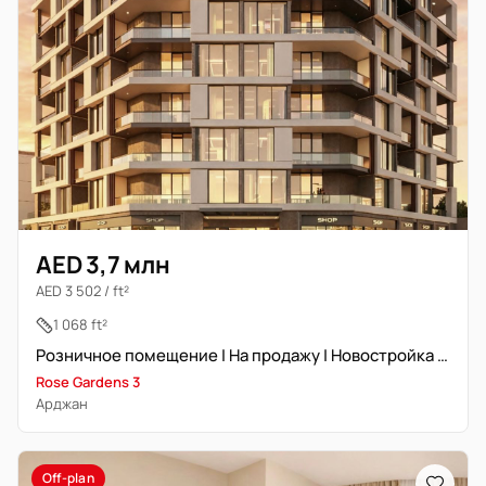
AED 3,7 млн
AED 3 502 / ft²
1 068 ft²
Розничное помещение | На продажу | Новостройка | Arjan
Rose Gardens 3
Арджан
Off-plan