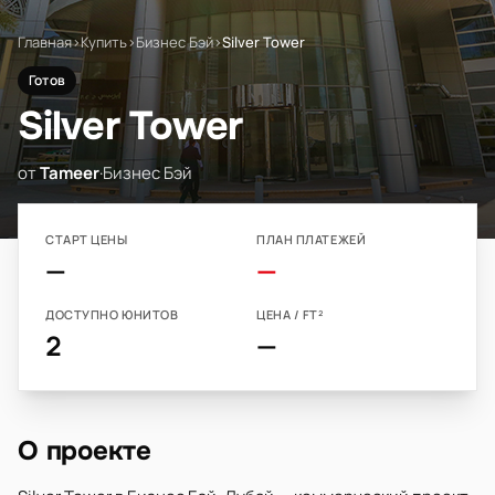
Главная
›
Купить
›
Бизнес Бэй
›
Silver Tower
Готов
Silver Tower
от
Tameer
·
Бизнес Бэй
СТАРТ ЦЕНЫ
ПЛАН ПЛАТЕЖЕЙ
—
—
ДОСТУПНО ЮНИТОВ
ЦЕНА / FT²
2
—
О проекте