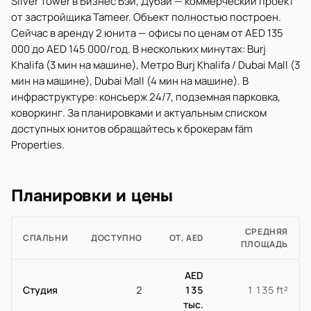
Silver Tower в Бизнес Бэй, Дубай — коммерческий проект
от застройщика Tameer. Объект полностью построен.
Сейчас в аренду 2 юнита — офисы по ценам от AED 135
000 до AED 145 000/год. В нескольких минутах: Burj
Khalifa (3 мин на машине), Метро Burj Khalifa / Dubai Mall (3
мин на машине), Dubai Mall (4 мин на машине). В
инфраструктуре: консьерж 24/7, подземная парковка,
коворкинг. За планировками и актуальным списком
доступных юнитов обращайтесь к брокерам fäm
Properties.
Планировки и цены
СРЕДНЯЯ
СПАЛЬНИ
ДОСТУПНО
ОТ, AED
ПЛОЩАДЬ
AED
Студия
2
135
1 135 ft²
тыс.