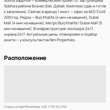
Sobha Sapphire — коммерческий проект от застройщика
Sobha в районе Бизнес Бэй, Дубай. Комплекс сдан и готов
к заселению. Сейчас в аренду 1 юнит — офис за AED 3 445
200/год. Рядом — Burj Khalifa (4 мин на машине), Dubai
Mall (4 мин на машине), Метро Burj Khalifa / Dubai Mall (5
мин на машине). В инфраструктуре: консьерж 24/7,
охрана 24/7. Актуальные цены, планировки и подбор
юнита — у консультантов fäm Properties.
Расположение
Открыть в OpenStreetMap →
25.1779, 55.2750