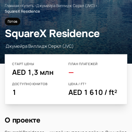
Главная
›
Купить
›
Джумейра Виллидж Серкл (JVC)
›
SquareX Residence
Готов
SquareX Residence
·
Джумейра Виллидж Серкл (JVC)
СТАРТ ЦЕНЫ
ПЛАН ПЛАТЕЖЕЙ
AED 1,3 млн
—
ДОСТУПНО ЮНИТОВ
ЦЕНА / FT²
1
AED 1 610 / ft²
О проекте