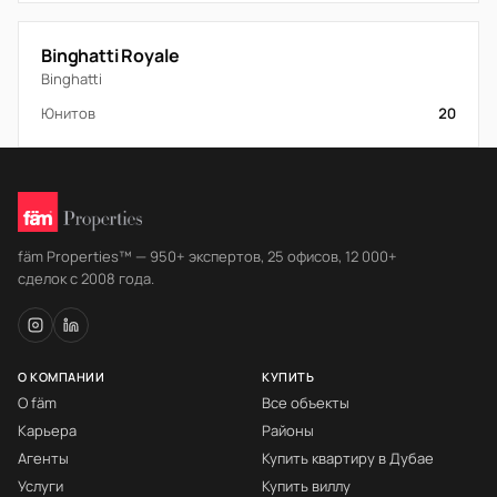
Binghatti Royale
Binghatti
Юнитов
20
fäm Properties™ — 950+ экспертов, 25 офисов, 12 000+
сделок с 2008 года.
О КОМПАНИИ
КУПИТЬ
О fäm
Все объекты
Карьера
Районы
Агенты
Купить квартиру в Дубае
Услуги
Купить виллу