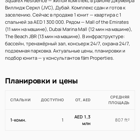
SquareX Residence — жилой комплекс в районе Джумейра
Виллидж Серкл (JVC), Дубай. Комплекс сдан и готов к
заселению. Сейчас в продаже 1 юнит — квартира с 1
спальней за AED 1 300 000. Рядом — Mall of the Emirates
(11 мин на машине), Dubai Marina Mall (12 мин на машине),
The Beach JBR (13 мин на машине). В инфраструктуре:
бассейн, тренажёрный зал, консьерж 24/7, охрана 24/7,
подземная парковка. Актуальные цены, планировки и
подбор юнита — у консультантов fäm Properties.
Планировки и цены
СРЕДНЯЯ
СПАЛЬНИ
ДОСТУПНО
ОТ, AED
ПЛОЩАДЬ
AED 1,3
1-комн.
1
807 ft²
млн