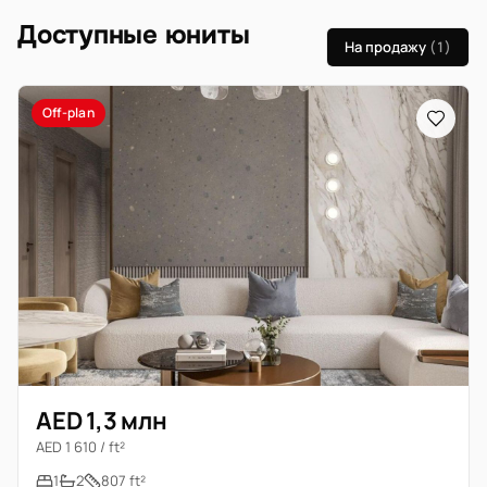
Доступные юниты
На продажу
(1)
Off-plan
AED 1,3 млн
AED 1 610 / ft²
1
2
807 ft²