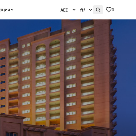
ация
0