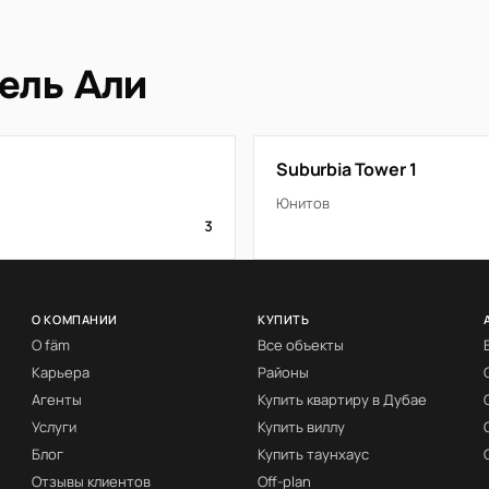
ель Али
Suburbia Tower 1
Юнитов
3
О КОМПАНИИ
КУПИТЬ
О fäm
Все объекты
Карьера
Районы
Агенты
Купить квартиру в Дубае
Услуги
Купить виллу
Блог
Купить таунхаус
Отзывы клиентов
Off-plan