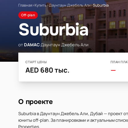
Главная
›
Купить
›
Даунтаун Джебель Али
›
Suburbia
Off-plan
Suburbia
от
DAMAC
·
Даунтаун Джебель Али
СТАРТ ЦЕНЫ
ПЛАН ПЛА
AED 680 тыс.
—
О проекте
Suburbia в Даунтаун Джебель Али, Дубай — проект 
юниты off-plan. За планировками и актуальным спис
Properties.