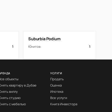
Suburbia Podium
1
Юнитов
1
АРЕНДА
УСЛУГИ
Все объекты
Продать
Снять квартиру в Дубае
Оценка
Снять виллу
Ипотека
Снять студию
Все услуги
Снять с мебелью
Книга Инвестора