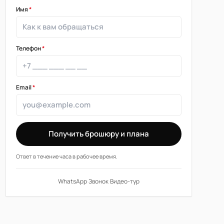
Имя
*
Телефон
*
Email
*
Получить брошюру и плана
Ответ в течение часа в рабочее время.
WhatsApp
·
Звонок
·
Видео-тур