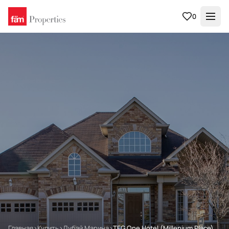
0
Главная
›
Купить
›
Дубай Марина
›
TFG One Hotel (Millenium Place)