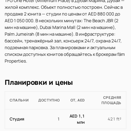
TFG One Hotel (Millenium Place) в Дубай Марина, Дубай —
жилой комплекс. Объект полностью построен. Сейчас в
продаже 2 юнита — студии по ценам от AED 880 000 до
AED 1 050 000. В нескольких минутах: The Beach JBR (2
мин на машине), Dubai Marina Mall (2 мин на машине),
Palm Jumeirah (8 мин на машине). В инфраструктуре:
бассейн, тренажёрный зал, консьерж 24/7, охрана 24/7,
подземная парковка. За планировками и актуальным
списком доступных юнитов обращайтесь к брокерам fäm
Properties.
Планировки и цены
СРЕДНЯЯ
СПАЛЬНИ
ДОСТУПНО
ОТ, AED
ПЛОЩАДЬ
AED 1,1
Студия
1
421 ft²
млн