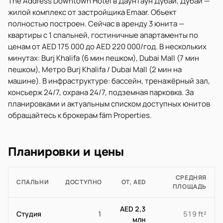
The Address Downtown Hotel в Даунтаун Дубай, Дубай —
жилой комплекс от застройщика Emaar. Объект
полностью построен. Сейчас в аренду 3 юнита —
квартиры с 1 спальней, гостиничные апартаменты по
ценам от AED 175 000 до AED 220 000/год. В нескольких
минутах: Burj Khalifa (6 мин пешком), Dubai Mall (7 мин
пешком), Метро Burj Khalifa / Dubai Mall (2 мин на
машине). В инфраструктуре: бассейн, тренажёрный зал,
консьерж 24/7, охрана 24/7, подземная парковка. За
планировками и актуальным списком доступных юнитов
обращайтесь к брокерам fäm Properties.
Планировки и цены
СРЕДНЯЯ
СПАЛЬНИ
ДОСТУПНО
ОТ, AED
ПЛОЩАДЬ
AED 2,3
Студия
1
519 ft²
млн