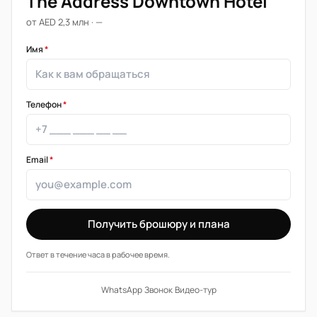
The Address Downtown Hotel
от AED 2,3 млн · —
Имя
*
Телефон
*
Email
*
Получить брошюру и плана
Ответ в течение часа в рабочее время.
WhatsApp
·
Звонок
·
Видео-тур