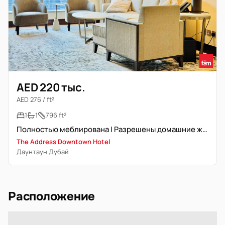
AED 220 тыс.
AED 276 / ft²
1
1
796 ft²
Полностью меблирована | Разрешены домашние животные | Вид на Бурж Халифа
The Address Downtown Hotel
Даунтаун Дубай
Расположение