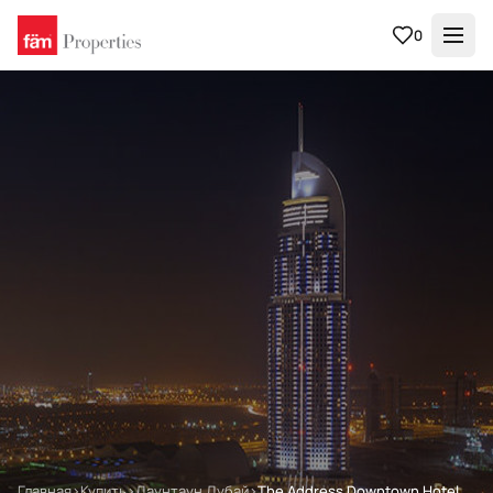
0
Главная
›
Купить
›
Даунтаун Дубай
›
The Address Downtown Hotel