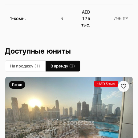
AED
1-комн.
3
175
796 ft²
тыс.
Доступные юниты
На продажу
(1)
В аренду
(3)
−AED 3 тыс.
Готов