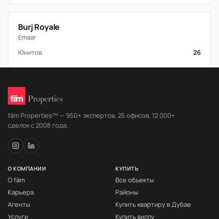
Burj Royale
Emaar
Юнитов
26
fäm Properties™ — 950+ экспертов, 25 офисов, 12 000+
сделок с 2008 года.
О КОМПАНИИ
КУПИТЬ
О fäm
Все объекты
Карьера
Районы
Агенты
Купить квартиру в Дубае
Услуги
Купить виллу