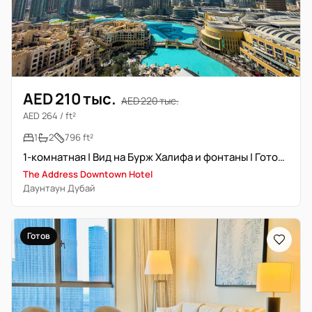
AED 210 тыс.
AED 220 тыс.
AED 264 / ft²
1
2
796 ft²
1-комнатная | Вид на Бурж Халифа и фонтаны | Готово к заселению
The Address Downtown Hotel
Даунтаун Дубай
Готов