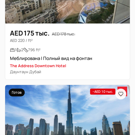
AED 175 тыс.
AED 178 тыс.
AED 220 / ft²
1
2
796 ft²
Меблирована | Полный вид на фонтан
The Address Downtown Hotel
Даунтаун Дубай
−AED 10 тыс.
Готов