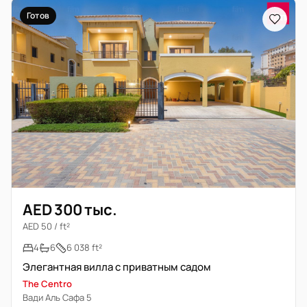
Готов
AED 300 тыс.
AED 50 / ft²
4
6
6 038 ft²
Элегантная вилла с приватным садом
The Centro
Вади Аль Сафа 5