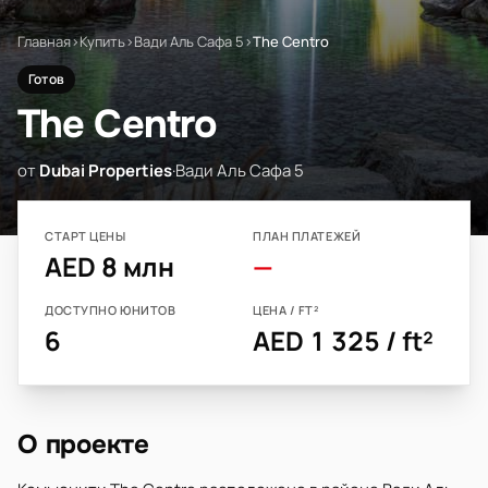
Главная
›
Купить
›
Вади Аль Сафа 5
›
The Centro
Готов
The Centro
от
Dubai Properties
·
Вади Аль Сафа 5
СТАРТ ЦЕНЫ
ПЛАН ПЛАТЕЖЕЙ
AED 8 млн
—
ДОСТУПНО ЮНИТОВ
ЦЕНА / FT²
6
AED 1 325 / ft²
О проекте