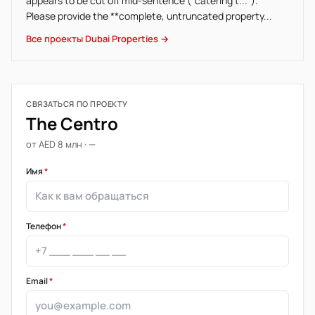
appears to be cut off mid-sentence ("catering t...").
Please provide the **complete, untruncated property...
Все проекты Dubai Properties →
СВЯЗАТЬСЯ ПО ПРОЕКТУ
The Centro
от AED 8 млн · —
Имя
*
Телефон
*
Email
*