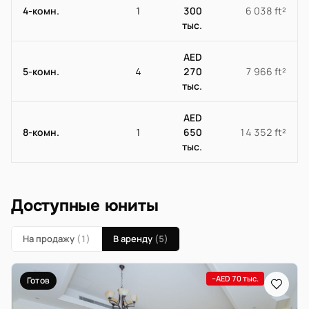
4-комн.
1
300
6 038 ft²
тыс.
AED
5-комн.
4
270
7 966 ft²
тыс.
AED
8-комн.
1
650
14 352 ft²
тыс.
Доступные юниты
На продажу
(1)
В аренду
(5)
−AED 70 тыс.
Готов