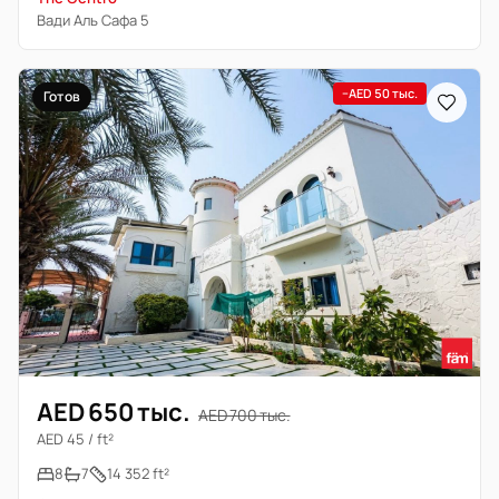
Вади Аль Сафа 5
−AED 50 тыс.
Готов
AED 650 тыс.
AED 700 тыс.
AED 45 / ft²
8
7
14 352 ft²