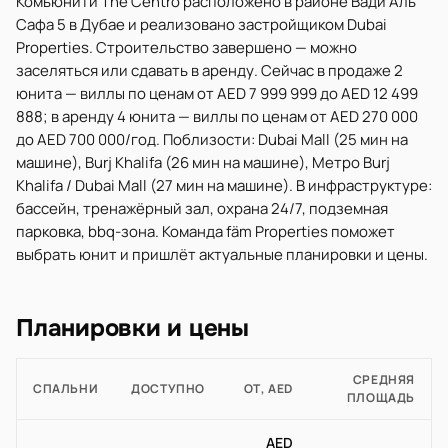
Комьюнити The Centro расположено в районе Вади Аль
Сафа 5 в Дубае и реализовано застройщиком Dubai
Properties. Строительство завершено — можно
заселяться или сдавать в аренду. Сейчас в продаже 2
юнита — виллы по ценам от AED 7 999 999 до AED 12 499
888; в аренду 4 юнита — виллы по ценам от AED 270 000
до AED 700 000/год. Поблизости: Dubai Mall (25 мин на
машине), Burj Khalifa (26 мин на машине), Метро Burj
Khalifa / Dubai Mall (27 мин на машине). В инфраструктуре:
бассейн, тренажёрный зал, охрана 24/7, подземная
парковка, bbq-зона. Команда fäm Properties поможет
выбрать юнит и пришлёт актуальные планировки и цены.
Планировки и цены
СРЕДНЯЯ
СПАЛЬНИ
ДОСТУПНО
ОТ, AED
ПЛОЩАДЬ
AED