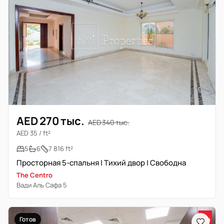
AED 270 тыс.
AED 340 тыс.
AED 35 / ft²
5
6
7 816 ft²
Просторная 5-спальня | Тихий двор | Свободна
The Centro
Вади Аль Сафа 5
Готов