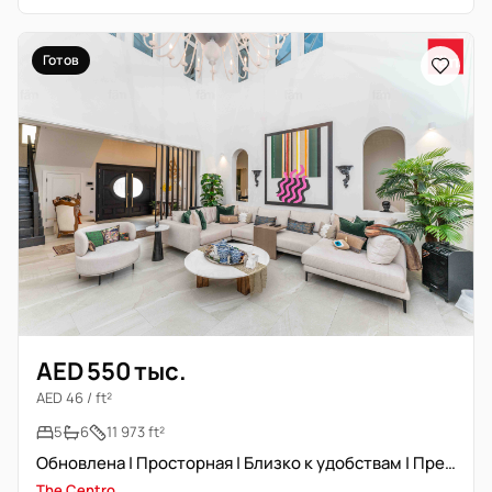
Готов
AED 550 тыс.
AED 46 / ft²
5
6
11 973 ft²
Обновлена | Просторная | Близко к удобствам | Премиум
The Centro