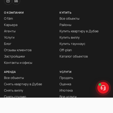
О КОМПАНИИ
КУПИТЬ
О fäm
Все объекты
Карьера
Районы
Агенты
Купить квартиру в Дубае
Услуги
Купить виллу
Блог
Купить таунхаус
Отзывы клиентов
Off-plan
Застройщики
Каталог объектов
Контакты и офисы
АРЕНДА
УСЛУГИ
Все объекты
Продать
Снять квартиру в Дубае
Оценка
Снять виллу
Ипотека
Снять студию
Все услуги
Снять с мебелью
Книга Инвестора