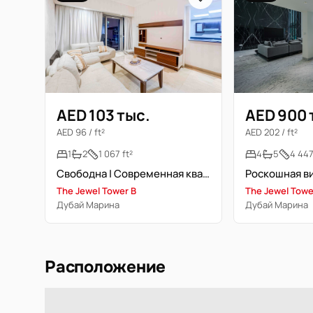
AED 103 тыс.
AED 900 
AED 96 / ft²
AED 202 / ft²
1
2
1 067 ft²
4
5
4 447
Свободна | Современная квартира | Вид на JBR
The Jewel Tower B
The Jewel Towe
Дубай Марина
Дубай Марина
Расположение