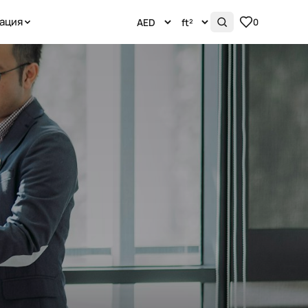
ация
0