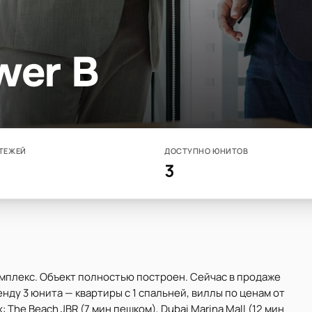
wer B
ТЕЖЕЙ
ДОСТУПНО ЮНИТОВ
3
омплекс. Объект полностью построен. Сейчас в продаже
ренду 3 юнита — квартиры с 1 спальней, виллы по ценам от
 The Beach JBR (7 мин пешком), Dubai Marina Mall (12 мин