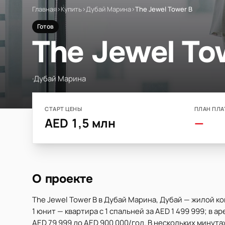
Главная
›
Купить
›
Дубай Марина
›
The Jewel Tower B
Готов
The Jewel To
·
Дубай Марина
СТАРТ ЦЕНЫ
ПЛАН ПЛА
AED 1,5 млн
—
О проекте
The Jewel Tower B в Дубай Марина, Дубай — жилой к
1 юнит — квартира с 1 спальней за AED 1 499 999; в а
AED 79 999 до AED 900 000/год. В нескольких минутах: