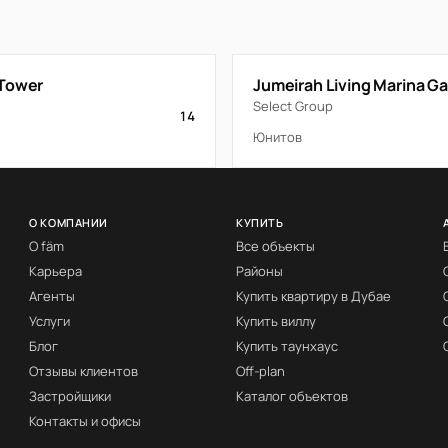
Tower
Jumeirah Living Marina G
Select Group
14
Юнитов
О КОМПАНИИ
КУПИТЬ
О fäm
Все объекты
Карьера
Районы
Агенты
Купить квартиру в Дубае
Услуги
Купить виллу
Блог
Купить таунхаус
Отзывы клиентов
Off-plan
Застройщики
Каталог объектов
Контакты и офисы