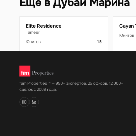
Ещё в Дубай Марина
Elite Residence
Cayan 
Tameer
Юнитов
Юнитов
18
fäm Properties™ — 950+ экспертов, 25 офисов, 12 000+
сделок с 2008 года.