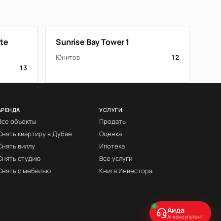
ate
Sunrise Bay Tower 1
Юнитов
12
13
АРЕНДА
УСЛУГИ
Все объекты
Продать
Снять квартиру в Дубае
Оценка
Снять виллу
Ипотека
Снять студию
Все услуги
Снять с мебелью
Книга Инвестора
Аида
AI-консультант