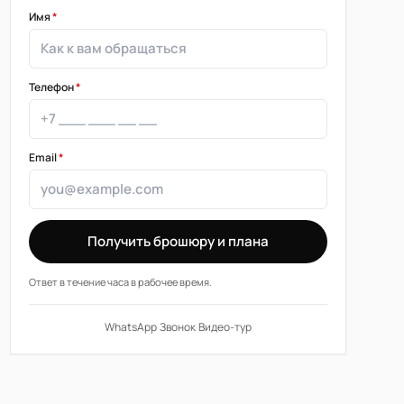
Имя
*
Телефон
*
Email
*
Получить брошюру и плана
Ответ в течение часа в рабочее время.
WhatsApp
·
Звонок
·
Видео-тур