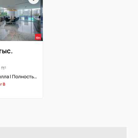
тыс.
 ft²
Роскошная вилла | Полностью меблирована | Вид на марину
r B