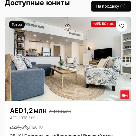
Доступные юниты
На продажу
(1)
−AED 50 тыс.
Готов
AED 1,2 млн
AED 1,3 млн
AED 1 038 / ft²
2
3
1 156 ft²
2BHK | Полностью меблирована | Высокий этаж