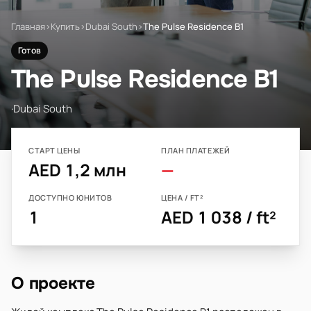
Главная
›
Купить
›
Dubai South
›
The Pulse Residence B1
Готов
The Pulse Residence B1
·
Dubai South
СТАРТ ЦЕНЫ
ПЛАН ПЛАТЕЖЕЙ
AED 1,2 млн
—
ДОСТУПНО ЮНИТОВ
ЦЕНА / FT²
1
AED 1 038 / ft²
О проекте