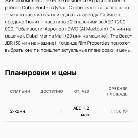
Жилой комплекс The Pulse Residence B1 расположен в
районе Dubai South в Дубае. Строительство завершено
— можно заселяться или сдавать в аренду. Сейчас в
продаже 1 юнит — квартира с 2 спальнями за AED 1 200
000. Поблизости: Аэропорт DWC (Al Maktoum) (14 мин на
машине), Dubai Marina Mall (29 мин на машине), The Beach
JBR (30 мин на машине). Команда fäm Properties поможет
выбрать юнит и пришлёт актуальные планировки и цены.
Планировки и цены
СРЕДНЯЯ
СПАЛЬНИ
ДОСТУПНО
ОТ, AED
ПЛОЩАДЬ
AED 1,2
2-комн.
1
1 156 ft²
млн